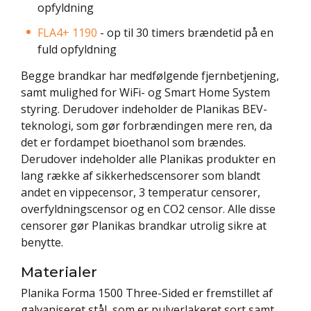
opfyldning
FLA4+
1190
- op til 30 timers brændetid på en
fuld opfyldning
Begge brandkar har medfølgende fjernbetjening,
samt mulighed for WiFi- og Smart Home System
styring. Derudover indeholder de Planikas BEV-
teknologi, som gør forbrændingen mere ren, da
det er fordampet bioethanol som brændes.
Derudover indeholder alle Planikas produkter en
lang række af sikkerhedscensorer som blandt
andet en vippecensor, 3 temperatur censorer,
overfyldningscensor og en CO2 censor. Alle disse
censorer gør Planikas brandkar utrolig sikre at
benytte.
Materialer
Planika Forma 1500 Three-Sided er fremstillet af
galvaniseret stål, som er pulverlakeret sort samt