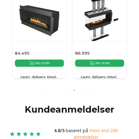
84.495
86.995
8
LÆG I KURV
LÆG I KURV
{auto_delivery_time}
{auto_delivery_time}
Kundeanmeldelser
4.8/5
baseret på
mere end 200
★★★★★
anmeldelser