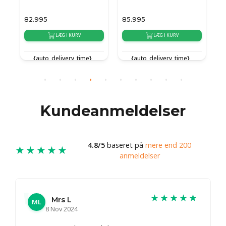
82.995
85.995
8
LÆG I KURV
LÆG I KURV
{auto_delivery_time}
{auto_delivery_time}
Kundeanmeldelser
4.8/5
baseret på
mere end 200
★★★★★
anmeldelser
★★★★★
Mrs L
ML
8 Nov 2024