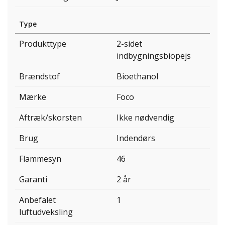
Type
Produkttype
2-sidet
indbygningsbiopejs
Brændstof
Bioethanol
Mærke
Foco
Aftræk/skorsten
Ikke nødvendig
Brug
Indendørs
Flammesyn
46
Garanti
2 år
Anbefalet
1
luftudveksling