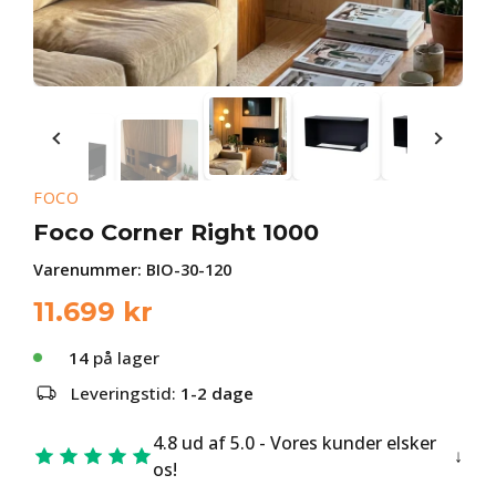
FOCO
Foco Corner Right 1000
Varenummer:
BIO-30-120
11.699
kr
14
på lager
Leveringstid:
1-2 dage
4.8 ud af 5.0 - Vores kunder elsker
os!