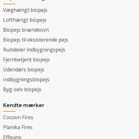
Væghængt biopejs
Lofthængt biopejs
Biopejs brændeovn
Biopejs til eksisterende pejs
Rumdeler indbygningspejs
Fjernbetjent biopejs
Udendørs biopejs
Indbygningsbiopejs
Byg-selv biopejs
Kendte mærker
Cocoon Fires
Planika Fires
Effeuno