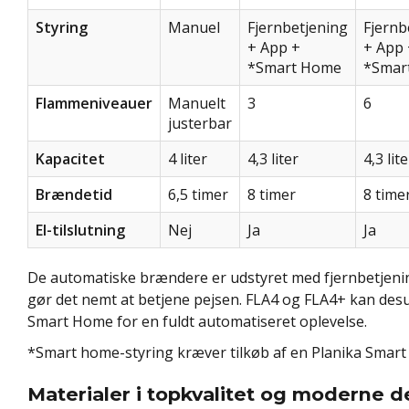
Styring
Manuel
Fjernbetjening
Fjernb
+ App +
+ App 
*Smart Home
*Smar
Flammeniveauer
Manuelt
3
6
justerbar
Kapacitet
4 liter
4,3 liter
4,3 lite
Brændetid
6,5 timer
8 timer
8 time
El-tilslutning
Nej
Ja
Ja
De automatiske brændere er udstyret med fjernbetjeni
gør det nemt at betjene pejsen. FLA4 og FLA4+ kan de
Smart Home for en fuldt automatiseret oplevelse.
*Smart home-styring kræver tilkøb af en Planika Smar
Materialer i topkvalitet og moderne d