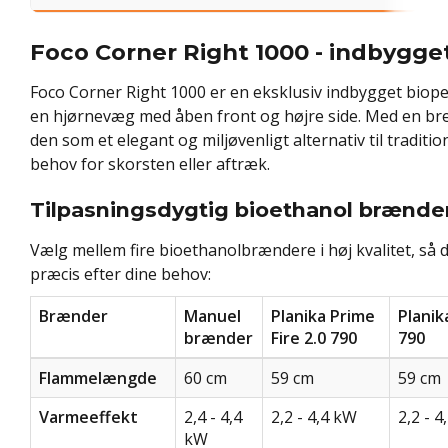
Foco Corner Right 1000 - indbygge
Foco Corner Right 1000 er en eksklusiv indbygget biopej
en hjørnevæg med åben front og højre side. Med en br
den som et elegant og miljøvenligt alternativ til traditio
behov for skorsten eller aftræk.
Tilpasningsdygtig bioethanol brænde
Vælg mellem fire bioethanolbrændere i høj kvalitet, så 
præcis efter dine behov:
Brænder
Manuel
Planika Prime
Planik
brænder
Fire 2.0 790
790
Flammelængde
60 cm
59 cm
59 cm
Varmeeffekt
2,4 - 4,4
2,2 - 4,4 kW
2,2 - 
kW