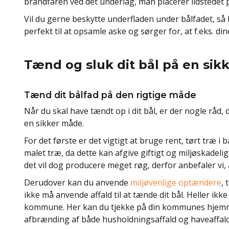
brandfaren ved det underlag, man placerer ildstedet 
Vil du gerne beskytte underfladen under bålfadet, så
perfekt til at opsamle aske og sørger for, at f.eks. dine
Tænd og sluk dit bål på en si
Tænd dit bålfad på den rigtige måde
Når du skal have tændt op i dit bål, er der nogle råd, d
en sikker måde.
For det første er det vigtigt at bruge rent, tørt træ 
malet træ, da dette kan afgive giftigt og miljøskadeligt
det vil dog producere meget røg, derfor anbefaler vi, a
Derudover kan du anvende
miljøvenlige optændere
,
ikke må anvende affald til at tænde dit bål. Heller ikk
kommune. Her kan du tjekke på din kommunes hjemme
afbrænding af både husholdningsaffald og haveaffald