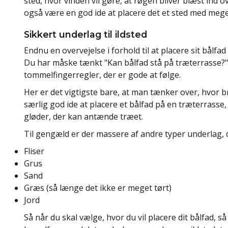
sted, hvor vinden vil gøre, at røgen bliver blæst ind
også være en god ide at placere det et sted med mege
Sikkert underlag til ildsted
Endnu en overvejelse i forhold til at placere sit bålfad
Du har måske tænkt "Kan bålfad stå på træterrasse?".
tommelfingerregler, der er gode at følge.
Her er det vigtigste bare, at man tænker over, hvor br
særlig god ide at placere et bålfad på en træterrasse,
gløder, der kan antænde træet.
Til gengæld er der massere af andre typer underlag, de
Fliser
Grus
Sand
Græs (så længe det ikke er meget tørt)
Jord
Så når du skal vælge, hvor du vil placere dit bålfad, 