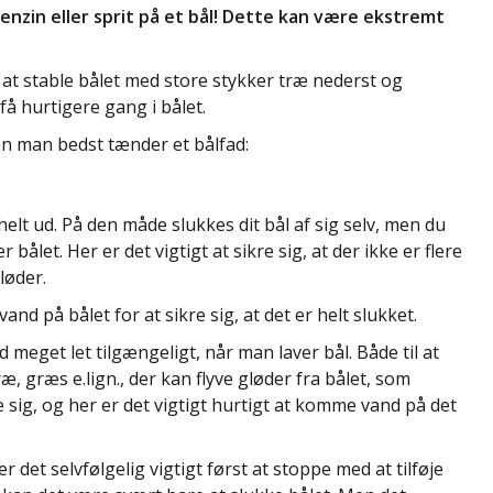
nzin eller sprit på et bål! Dette kan være ekstremt
e at stable bålet med store stykker træ nederst og
få hurtigere gang i bålet.
an man bedst tænder et bålfad:
elt ud. På den måde slukkes dit bål af sig selv, men du
r bålet. Her er det vigtigt at sikre sig, at der ikke er flere
løder.
and på bålet for at sikre sig, at det er helt slukket.
 meget let tilgængeligt, når man laver bål. Både til at
ræ, græs e.lign., der kan flyve gløder fra bålet, som
sig, og her er det vigtigt hurtigt at komme vand på det
r det selvfølgelig vigtigt først at stoppe med at tilføje