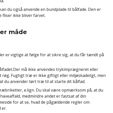
på.
 kan du også anvende en bundplade til bålfade. Den er
 fliser ikke bliver farvet.
kker måde
er er vigtige at følge for at sikre sig, at du får tændt på
i bålfadet.Der må ikke anvendes trykimprægneret eller
 røg. Fugtigt træ er ikke giftigt eller miljøskadeligt, men
t du anvender tørt træ til at starte dit bålfad.
 træbriketter, e.lign. Du skal være opmærksom på, at du
e haveaffald, medmindre andet er fastsat af din
side for at se, hvad de pågældende regler om
 er.