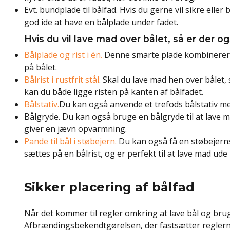
Evt. bundplade til bålfad. Hvis du gerne vil sikre ell
god ide at have en bålplade under fadet.
Hvis du vil lave mad over bålet, så er der o
Bålplade og rist i én.
Denne smarte plade kombinerer b
på bålet.
Bålrist i rustfrit stål
. Skal du lave mad hen over bålet, 
kan du både ligge risten på kanten af bålfadet.
Bålstativ.
Du kan også anvende et trefods bålstativ med 
Bålgryde. Du kan også bruge en bålgryde til at lave m
giver en jævn opvarmning.
Pande til bål i støbejern.
Du kan også få en støbejernsp
sættes på en bålrist, og er perfekt til at lave mad ude 
Sikker placering af bålfad
Når det kommer til regler omkring at lave bål og bru
Afbrændingsbekendtgørelsen, der fastsætter reglerne. 