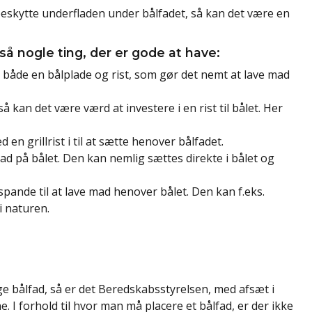
er beskytte underfladen under bålfadet, så kan det være en
gså nogle ting, der er gode at have:
åde en bålplade og rist, som gør det nemt at lave mad
så kan det være værd at investere i en rist til bålet. Her
en grillrist i til at sætte henover bålfadet.
ad på bålet. Den kan nemlig sættes direkte i bålet og
ande til at lave mad henover bålet. Den kan f.eks.
i naturen.
ge bålfad, så er det Beredskabsstyrelsen, med afsæt i
I forhold til hvor man må placere et bålfad, er der ikke