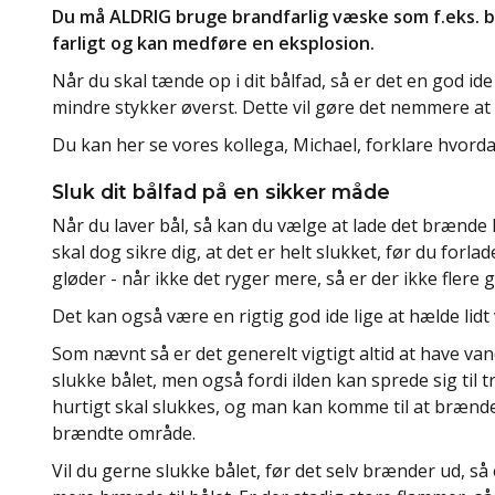
Du må ALDRIG bruge brandfarlig væske som f.eks. be
farligt og kan medføre en eksplosion.
Når du skal tænde op i dit bålfad, så er det en god id
mindre stykker øverst. Dette vil gøre det nemmere at 
Du kan her se vores kollega, Michael, forklare hvord
Sluk dit bålfad på en sikker måde
Når du laver bål, så kan du vælge at lade det brænde h
skal dog sikre dig, at det er helt slukket, før du forlade
gløder - når ikke det ryger mere, så er der ikke flere g
Det kan også være en rigtig god ide lige at hælde lidt v
Som nævnt så er det generelt vigtigt altid at have vand
slukke bålet, men også fordi ilden kan sprede sig til t
hurtigt skal slukkes, og man kan komme til at brænde 
brændte område.
Vil du gerne slukke bålet, før det selv brænder ud, så e