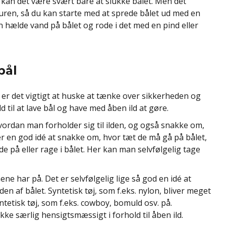
å kan det være svært bare at slukke bålet. Men det
turen, så du kan starte med at sprede bålet ud med en
an hælde vand på bålet og rode i det med en pind eller
bål
 er det vigtigt at huske at tænke over sikkerheden og
til at lave bål og have med åben ild at gøre.
hvordan man forholder sig til ilden, og også snakke om,
her en god idé at snakke om, hvor tæt de må gå på bålet,
e på eller rage i bålet. Her kan man selvfølgelig tage
ne har på. Det er selvfølgelig lige så god en idé at
 af bålet. Syntetisk tøj, som f.eks. nylon, bliver meget
tetisk tøj, som f.eks. cowboy, bomuld osv. på.
kke særlig hensigtsmæssigt i forhold til åben ild.