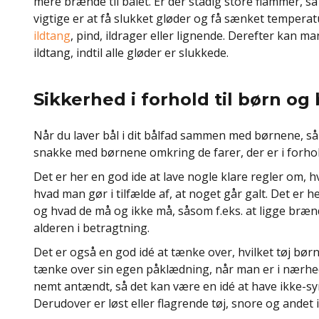
mere brænde til bålet. Er der stadig store flammer, s
vigtige er at få slukket gløder og få sænket tempera
ildtang
, pind, ildrager eller lignende. Derefter kan m
ildtang, indtil alle gløder er slukkede.
Sikkerhed i forhold til børn og 
Når du laver bål i dit bålfad sammen med børnene, så
snakke med børnene omkring de farer, der er i forhold 
Det er her en god ide at lave nogle klare regler om, 
hvad man gør i tilfælde af, at noget går galt. Det er 
og hvad de må og ikke må, såsom f.eks. at ligge brænd
alderen i betragtning.
Det er også en god idé at tænke over, hvilket tøj børne
tænke over sin egen påklædning, når man er i nærheden
nemt antændt, så det kan være en idé at have ikke-syn
Derudover er løst eller flagrende tøj, snore og andet i