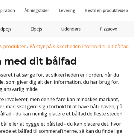
spiration
Åbningstider
Levering
Bestil en produktvideo
idpejs
Elpejs
Udendørs
Pizzaovn
s produkter
›
Få styr på sikkerheden i forhold til dit bålfad
 med dit bålfad
sseret i at sørge for, at sikkerheden er i orden, når du
e, som giver dig alt den information, du har brug for,
 og ansvarlig måde.
fare involveret, men denne fare kan mindskes markant,
r man skal gøre sig i forhold til at have bål i haven, på
bålfad - du kan nemlig placere et bålfad de fleste steder!
 bål eller at bygge et bålsted - du kan placere det, hvor
lerede et bålfad til sommeraftnerne, så kan du finde lige