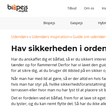
Tilbud
Om os
In
Biopejs
Gaspejs
Hybr
Udendørs
›
Udendørs inspiration
›
Guide om udendør
Hav sikkerheden i orden
Har du anskaffet dig et bålfad, så er du sikkert intere
tænder op for flammerne! Derfor har vi lavet den guid
for at sikre dig, at du bruger dit ildsted på en sikker
Når man har med ild at gøre, så er der altid en hvis 
hvis man har styr på, hvilke sikkerhedsforanstaltninge
terrassen eller hvor man nu har lyst til at placere sit 
Det er fordelen ved et bålfad, frem for at lave sit eget
du lyster, og du kan nemt flytte det. Så har du ikke al