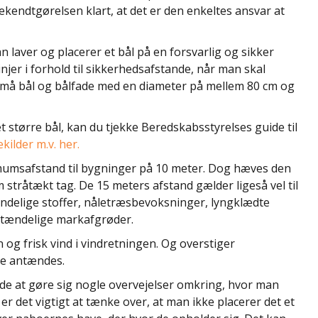
kendtgørelsen klart, at det er den enkeltes ansvar at
n laver og placerer et bål på en forsvarlig og sikker
njer i forhold til sikkerhedsafstande, når man skal
r små bål og bålfade med en diameter på mellem 80 cm og
t større bål, kan du tjekke Beredskabsstyrelses guide til
kilder m.v. her.
mumsafstand til bygninger på 10 meter. Dog hæves den
 stråtækt tag. De 15 meters afstand gælder ligeså vel til
ændelige stoffer, nåletræsbevoksninger, lyngklædte
antændelige markafgrøder.
og frisk vind i vindretningen. Og overstiger
kke antændes.
de at gøre sig nogle overvejelser omkring, hvor man
 er det vigtigt at tænke over, at man ikke placerer det et