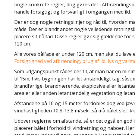
nogle konkrete regler, dog gøres det i Afbrændingsbe
handle forsigtigt og forsvarligt i omgangen med ild.
Der er dog nogle retningslinjer og råd til, hvordan ma
måde. Der er blandt andet nogle vejledende retningsli
placere sit bålfad. Disse regler gør sig gældende fo
120 cm.
Alle vores bålfade er under 120 cm, men skal du lave e
Forsigtighed ved afbrænding, brug af ild, lys og varme
Som udgangspunkt rådes der til, at man har en mini
til 15m, hvis bygningen har let antændeligt tag, såsom
brandfarlige, brandnærende, eksplosive eller letant
arealer eller anden letantændelig vegetation og let
Afstandene på 10 og 15 meter fordobles dog ved jævn 
vindhastigheden 10,8-13,8 m/sek., så må bålet slet i
Udover reglerne om afstande, så er det også en god i
placerer bålet i forhold til vindretning og naboer. Her