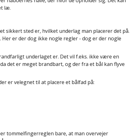
 over naboernes have, der hvor de opholder sig. Det kan
t læ.
 et sikkert sted er, hvilket underlag man placerer det på.
 Her er der dog ikke nogle regler - dog er der nogle
andfarligt underlaget er. Det vil f.eks. ikke være en
 da det er meget brandbart, og der fra et bål kan flyve
r er velegnet til at placere et bålfad på:
så er tommelfingerreglen bare, at man overvejer