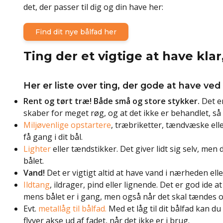
det, der passer til dig og din have her:
Find dit nye bålfad her
Ting der et vigtige at have klar
Her er liste over ting, der gode at have ved 
Rent og tørt træ! Både små og store stykker.
Det er
skaber for meget røg, og at det ikke er behandlet, så 
Miljøvenlige opstartere
, træbriketter, tændvæske ell
få gang i dit bål.
Lighter
eller tændstikker. Det giver lidt sig selv, men 
bålet.
Vand!
Det er vigtigt altid at have vand i nærheden ell
Ildtang
, ildrager, pind eller lignende. Det er god ide at
mens bålet er i gang, men også når det skal tændes o
Evt.
metallåg til bålfad.
Med et låg til dit bålfad kan du
flyver akse ud af fadet, når det ikke er i brug.