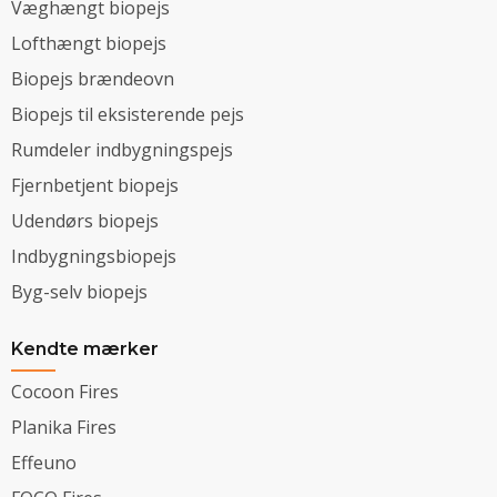
Væghængt biopejs
Lofthængt biopejs
Biopejs brændeovn
Biopejs til eksisterende pejs
Rumdeler indbygningspejs
Fjernbetjent biopejs
Udendørs biopejs
Indbygningsbiopejs
Byg-selv biopejs
Kendte mærker
Cocoon Fires
Planika Fires
Effeuno