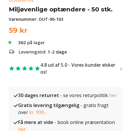
GLAMMFIRE
Miljøvenlige optændere - 50 stk.
Varenummer:
OUT-90-103
59
kr
362
på lager
Leveringstid:
1-2 dage
4.8 ud af 5.0 - Vores kunder elsker
os!
30 dages returret
- se vores returpolitik
her
Gratis levering tilgængelig
- gratis fragt
over
kr. 999,-
Få mere at vide
- book online præsentation
her