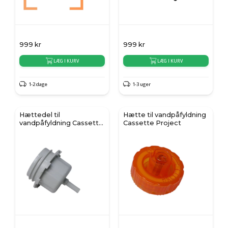
999
kr
999
kr
LÆG I KURV
LÆG I KURV
1-2 dage
1-3 uger
Hættedel til
Hætte til vandpåfyldning
vandpåfyldning Cassette
Cassette Project
Project