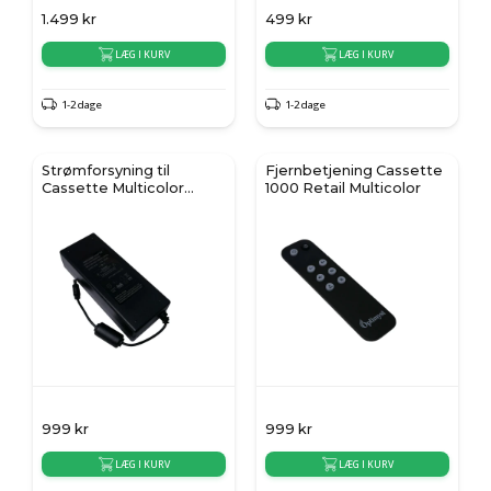
1.499
kr
499
kr
LÆG I KURV
LÆG I KURV
1-2 dage
1-2 dage
Strømforsyning til
Fjernbetjening Cassette
Cassette Multicolor
1000 Retail Multicolor
Retail
999
kr
999
kr
LÆG I KURV
LÆG I KURV