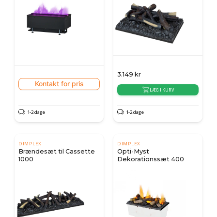
3.149
kr
Kontakt for pris
LÆG I KURV
1-2 dage
1-2 dage
DIMPLEX
DIMPLEX
Brændesæt til Cassette
Opti-Myst
1000
Dekorationssæt 400