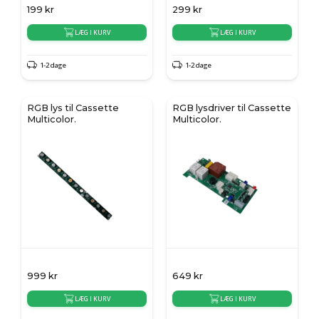
199
kr
299
kr
LÆG I KURV
LÆG I KURV
1-2 dage
1-2 dage
RGB lys til Cassette
RGB lysdriver til Cassette
Multicolor.
Multicolor.
999
kr
649
kr
LÆG I KURV
LÆG I KURV