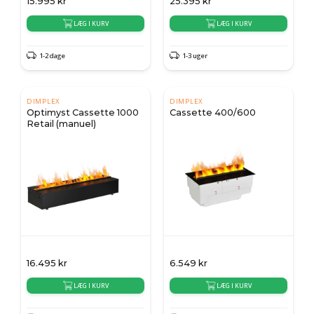
15.995
kr
25.395
kr
LÆG I KURV
LÆG I KURV
1-2 dage
1-3 uger
DIMPLEX
DIMPLEX
Optimyst Cassette 1000
Cassette 400/600
Retail (manuel)
16.495
kr
6.549
kr
LÆG I KURV
LÆG I KURV