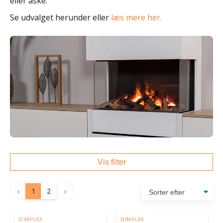
eller aske.
Se udvalget herunder eller
læs mere her.
Vis filter
‹
›
1
2
DIMPLEX
DIMPLEX