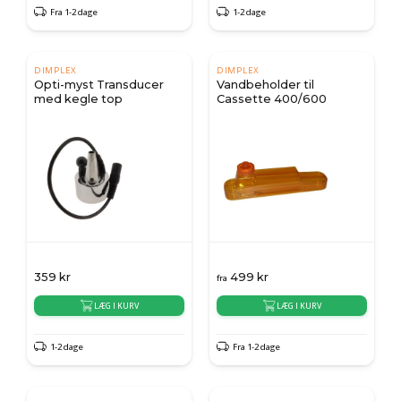
Fra 1-2 dage
1-2 dage
DIMPLEX
DIMPLEX
Opti-myst Transducer
Vandbeholder til
med kegle top
Cassette 400/600
359
kr
499
kr
fra
LÆG I KURV
LÆG I KURV
1-2 dage
Fra 1-2 dage