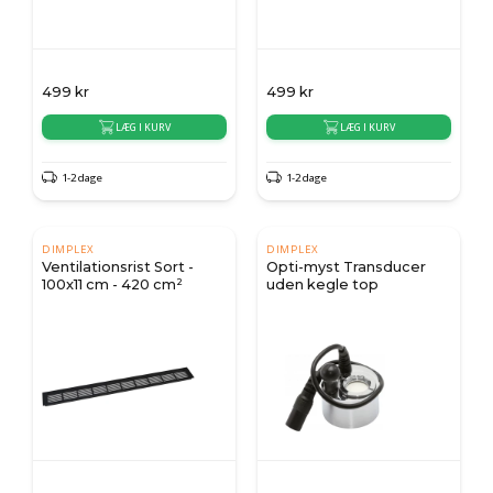
499
kr
499
kr
LÆG I KURV
LÆG I KURV
1-2 dage
1-2 dage
DIMPLEX
DIMPLEX
Ventilationsrist Sort -
Opti-myst Transducer
100x11 cm - 420 cm²
uden kegle top