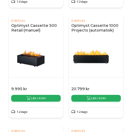
1-2 dage
1-2 dage
DIMPLEX
DIMPLEX
Optimyst Cassette 500
Optimyst Cassette 1000
Retail (manuel)
Projects (automatisk)
9.995
kr
20.799
kr
LÆG I KURV
LÆG I KURV
1-2 dage
1-2 dage
DIMPLEX
DIMPLEX