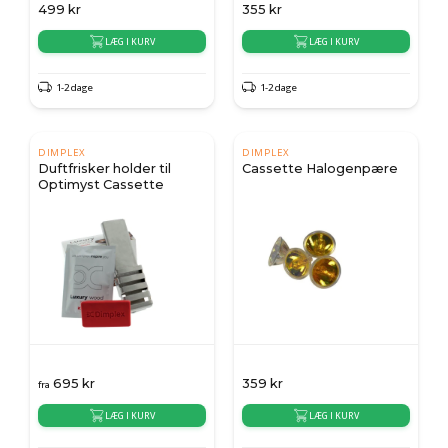
499
kr
355
kr
LÆG I KURV
LÆG I KURV
1-2 dage
1-2 dage
DIMPLEX
DIMPLEX
Duftfrisker holder til
Cassette Halogenpære
Optimyst Cassette
695
kr
359
kr
fra
LÆG I KURV
LÆG I KURV