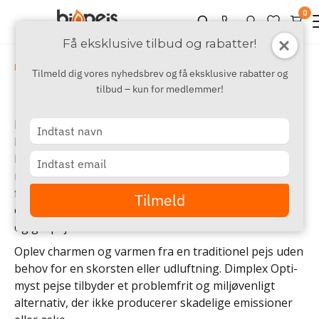
0
Få eksklusive tilbud og rabatter!
›
›
›
Mærker
A - D
Dimplex
Dimplex Optimyst Hybridpejse
Tilmeld dig vores nyhedsbrev og få eksklusive rabatter og
tilbud – kun for medlemmer!
Dimplex Opti-myst Hybridpejse
Her finder du Dimplex Opti-myst pejse, indbegrebet af
Type
banebrydende pejseteknologi og visuelle effekter i
your
name
både moderne- og traditionelle pejsedesigns. Opti-
Type
your
myst teknologien skaber illusionen af realistiske
email
flammer og røg, men uden krævende vedligeholdelse
Tilmeld
og besværet der følger med almindelige brændeovne
og gaspejse.
Oplev charmen og varmen fra en traditionel pejs uden
behov for en skorsten eller udluftning. Dimplex Opti-
myst pejse tilbyder et problemfrit og miljøvenligt
alternativ, der ikke producerer skadelige emissioner