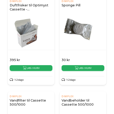
DIMPLEX
DIMPLEX
Duftfrisker til Optimyst
Sponge Pill
Cassette -
Genopfyldningspakke
395
kr
30
kr
LÆG I KURV
LÆG I KURV
1-2 dage
1-2 dage
DIMPLEX
DIMPLEX
Vandfilter til Cassette
Vandbeholder til
500/1000
Cassette 500/1000