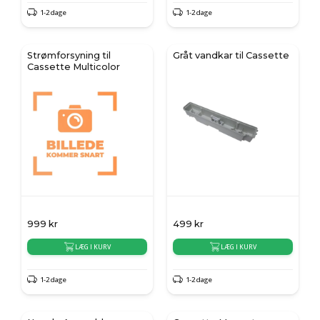
1-2 dage
1-2 dage
Strømforsyning til
Gråt vandkar til Cassette
Cassette Multicolor
999
kr
499
kr
LÆG I KURV
LÆG I KURV
1-2 dage
1-2 dage