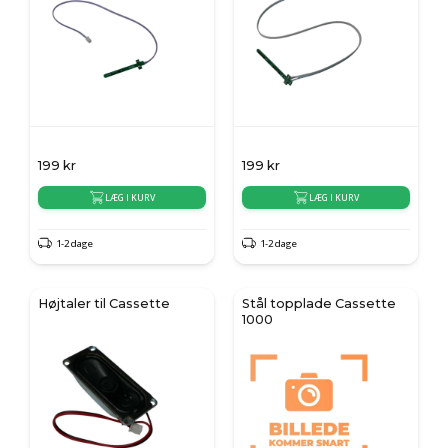
199
kr
199
kr
LÆG I KURV
LÆG I KURV
1-2 dage
1-2 dage
Højtaler til Cassette
Stål topplade Cassette
1000