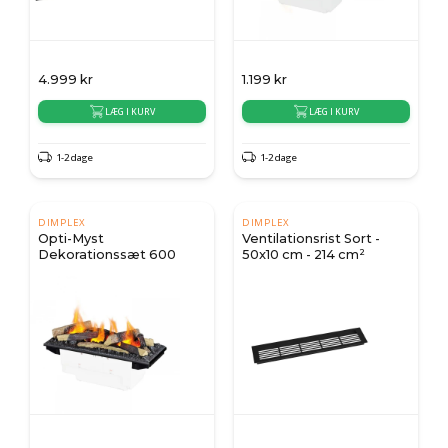
4.999
kr
1.199
kr
LÆG I KURV
LÆG I KURV
1-2 dage
1-2 dage
DIMPLEX
DIMPLEX
Opti-Myst
Ventilationsrist Sort -
Dekorationssæt 600
50x10 cm - 214 cm²