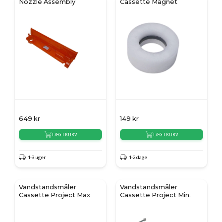
Nozzle Assembly
Cassette Magnet
649
kr
149
kr
LÆG I KURV
LÆG I KURV
1-3 uger
1-2 dage
Vandstandsmåler
Vandstandsmåler
Cassette Project Max
Cassette Project Min.