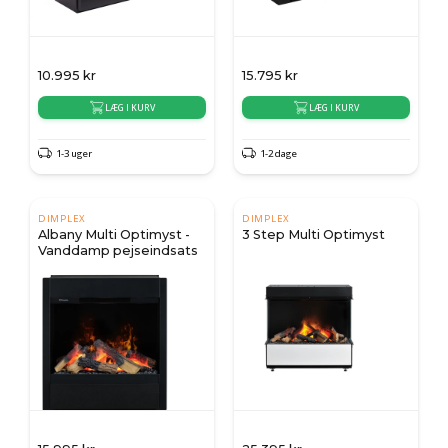
10.995
kr
15.795
kr
LÆG I KURV
LÆG I KURV
1-3 uger
1-2 dage
DIMPLEX
DIMPLEX
Albany Multi Optimyst -
3 Step Multi Optimyst
Vanddamp pejseindsats