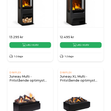
13.295
kr
12.495
kr
LÆG I KURV
LÆG I KURV
1-2 dage
1-2 dage
DIMPLEX
DIMPLEX
Juneau Multi -
Juneau XL Multi -
Fritstående optimyst
Fritstående optimyst
indsats
indsats