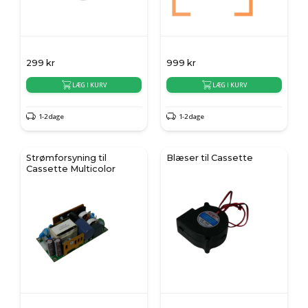
299
kr
999
kr
LÆG I KURV
LÆG I KURV
1-2 dage
1-2 dage
Strømforsyning til
Blæser til Cassette
Cassette Multicolor