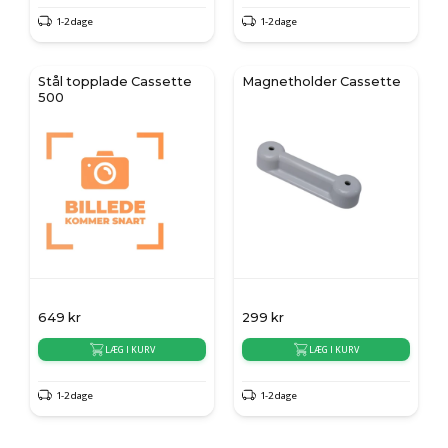
1-2 dage
1-2 dage
Stål topplade Cassette
Magnetholder Cassette
500
649
kr
299
kr
LÆG I KURV
LÆG I KURV
1-2 dage
1-2 dage