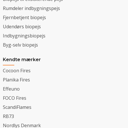
Rumdeler indbygningspejs
Fjernbetjent biopejs
Udendørs biopejs
Indbygningsbiopejs
Byg-selv biopejs
Kendte mærker
Cocoon Fires
Planika Fires
Effeuno
FOCO Fires
ScandiFlames
RB73
Nordlys Denmark