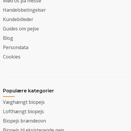
Mød os på messe
Handelsbetingelser
Kundebilleder
Guides om pejse
Blog
Persondata
Cookies
Populære kategorier
Væghængt biopejs
Lofthængt biopejs
Biopejs brændeovn
Biopejs til eksisterende pejs