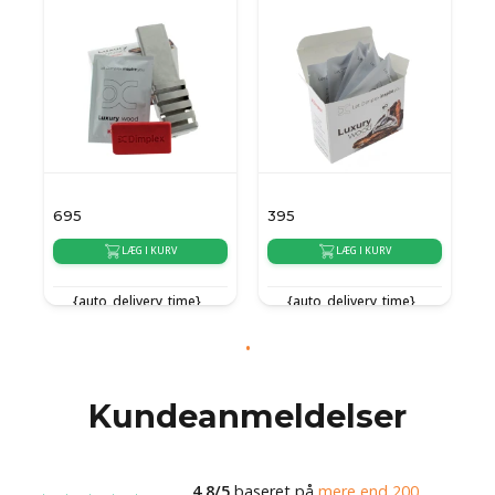
695
395
LÆG I KURV
LÆG I KURV
{auto_delivery_time}
{auto_delivery_time}
Kundeanmeldelser
4.8/5
baseret på
mere end 200