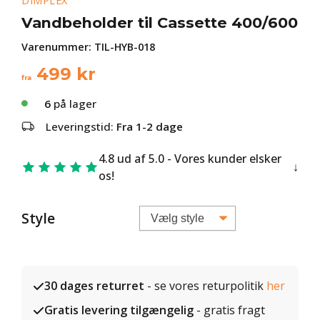
DIMPLEX
Vandbeholder til Cassette 400/600
Varenummer:
TIL-HYB-018
499
kr
fra
6
på lager
Leveringstid:
Fra 1-2 dage
4.8 ud af 5.0 - Vores kunder elsker
os!
Style
30 dages returret
- se vores returpolitik
her
Gratis levering tilgængelig
- gratis fragt