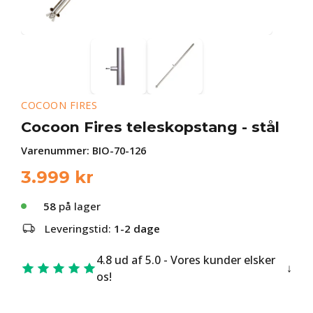
COCOON FIRES
Cocoon Fires teleskopstang - stål
Varenummer:
BIO-70-126
3.999
kr
58
på lager
Leveringstid:
1-2 dage
4.8 ud af 5.0 - Vores kunder elsker
os!