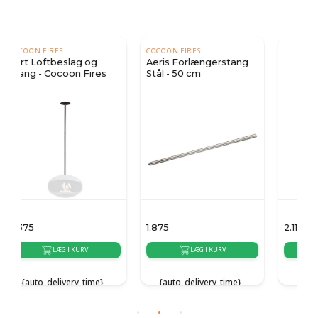
COCOON FIRES
COCOON FIRES
Aeris Forlængerstang
Aeris Forlængerstang
Stål - 50 cm
Stål - 100 cm
1.875
2.110
LÆG I KURV
LÆG I KURV
{auto_delivery_time}
{auto_delivery_time}