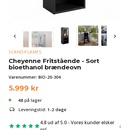
SCANDIFLAMES
Cheyenne Fritstående - Sort
bioethanol brændeovn
Varenummer:
BIO-20-304
5.999
kr
48
på lager
Leveringstid:
1-2 dage
4.8 ud af 5.0 - Vores kunder elsker
os!