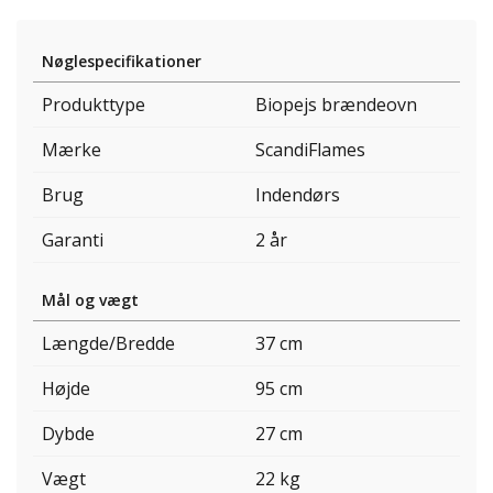
Nøglespecifikationer
Produkttype
Biopejs brændeovn
Mærke
ScandiFlames
Brug
Indendørs
Garanti
2 år
Mål og vægt
Længde/Bredde
37 cm
Højde
95 cm
Dybde
27 cm
Vægt
22 kg