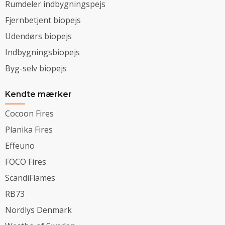
Rumdeler indbygningspejs
Fjernbetjent biopejs
Udendørs biopejs
Indbygningsbiopejs
Byg-selv biopejs
Kendte mærker
Cocoon Fires
Planika Fires
Effeuno
FOCO Fires
ScandiFlames
RB73
Nordlys Denmark