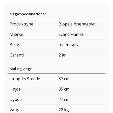
Nøglespecifikationer
Produkttype
Biopejs brændeovn
Mærke
ScandiFlames
Brug
Indendørs
Garanti
2 år
Mål og vægt
Længde/Bredde
37 cm
Højde
95 cm
Dybde
27 cm
Vægt
22 kg