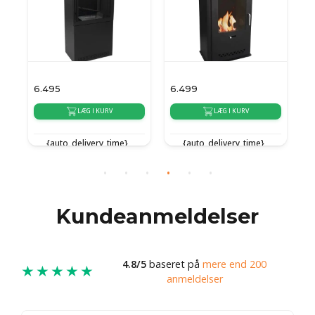
6.495
6.499
2
LÆG I KURV
LÆG I KURV
{auto_delivery_time}
{auto_delivery_time}
Kundeanmeldelser
4.8/5
baseret på
mere end 200
★★★★★
anmeldelser