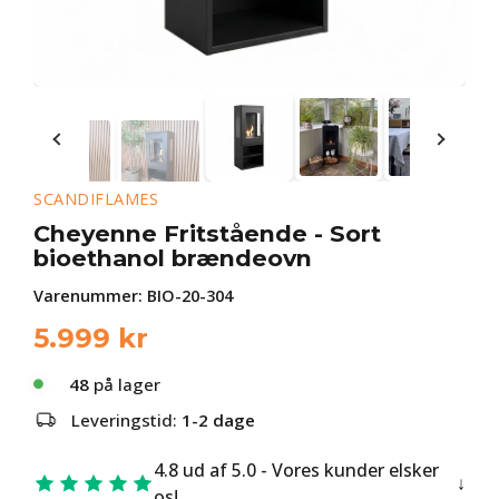
SCANDIFLAMES
Cheyenne Fritstående - Sort
bioethanol brændeovn
Varenummer:
BIO-20-304
5.999
kr
48
på lager
Leveringstid:
1-2 dage
4.8 ud af 5.0 - Vores kunder elsker
os!