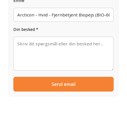
Emne
Din besked *
Send email