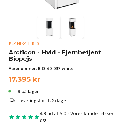
PLANIKA FIRES
Arcticon - Hvid - Fjernbetjent
Biopejs
Varenummer:
BIO-60-097-white
17.395
kr
3
på lager
Leveringstid:
1-2 dage
4.8 ud af 5.0 - Vores kunder elsker
os!