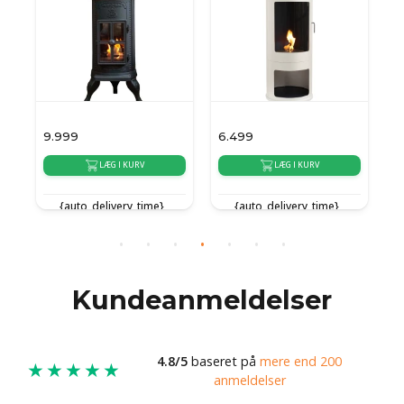
9.999
6.499
2
LÆG I KURV
LÆG I KURV
{auto_delivery_time}
{auto_delivery_time}
Kundeanmeldelser
4.8/5
baseret på
mere end 200
★★★★★
anmeldelser