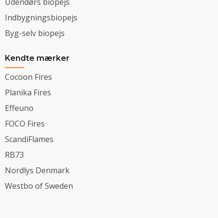
Udendørs biopejs
Indbygningsbiopejs
Byg-selv biopejs
Kendte mærker
Cocoon Fires
Planika Fires
Effeuno
FOCO Fires
ScandiFlames
RB73
Nordlys Denmark
Westbo of Sweden