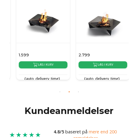
1.599
2.799
1
LÆG I KURV
LÆG I KURV
{auto_delivery_time}
{auto_delivery_time}
{
Kundeanmeldelser
4.8/5
baseret på
mere end 200
★★★★★