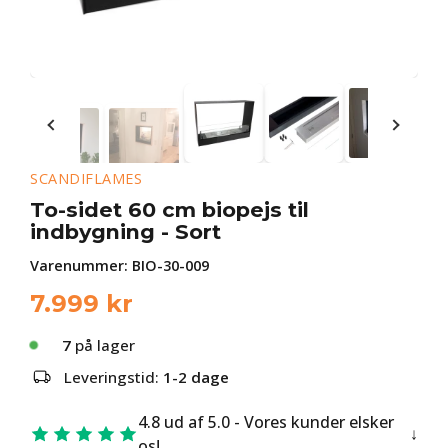
SCANDIFLAMES
To-sidet 60 cm biopejs til
indbygning - Sort
Varenummer:
BIO-30-009
7.999
kr
7
på lager
Leveringstid:
1-2 dage
4.8 ud af 5.0 - Vores kunder elsker
os!