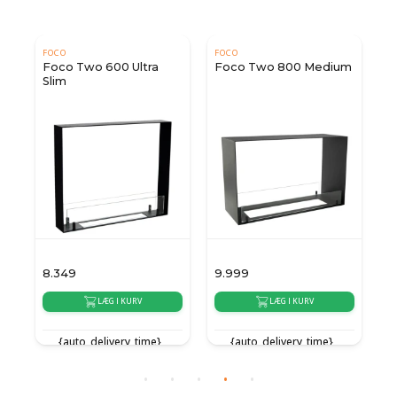
FOCO
FOCO
Foco Two 600 Ultra
Foco Two 800 Medium
Slim
8.349
9.999
1
LÆG I KURV
LÆG I KURV
{auto_delivery_time}
{auto_delivery_time}
{