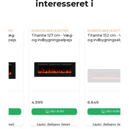
interesseret i
SCANDIFLAMES ELECTRIC
SCANDIFLAMES ELECTRIC
Titanite 127 cm - Væg-
Titanite 152 cm - Væg-
og indbygningselpejs
og indbygningselpejs
4.999
6.649
4
LÆG I KURV
LÆG I KURV
{auto_delivery_time}
{auto_delivery_time}
{