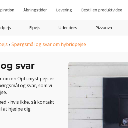
spiration
Åbningstider
Levering
Bestil en produktvideo
idpejs
Elpejs
Udendørs
Pizzaovn
pejs
›
Spørgsmål og svar om hybridpejse
og svar
r om en Opti-myst pejs er
pørgsmål og svar, som vi
jse.
ed - hvis ikke, så kontakt
l at hjælpe dig.