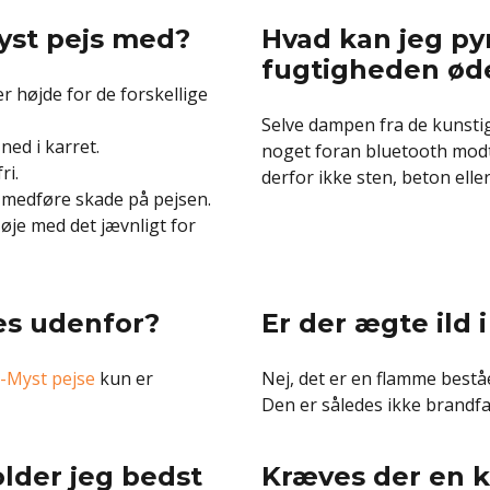
yst pejs med?
Hvad kan jeg py
fugtigheden ød
er højde for de forskellige
Selve dampen fra de kunstig
ned i karret.
noget foran bluetooth modta
ri.
derfor ikke sten, beton eller
 medføre skade på pejsen.
 øje med det jævnligt for
es udenfor?
Er der ægte ild 
-Myst pejse
kun er
Nej, det er en flamme bestå
Den er således ikke brandfar
lder jeg bedst
Kræves der en k