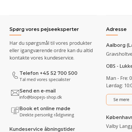
Spørg vores pejseeksperter
Adresse
Har du spørgsmål til vores produkter
Aalborg (L
eller igangværende ordre kan du altid
Gravsholtve
kontakte vores kundeservice.
OBS - Lukk
Telefon +45 52 700 500
Man - Fre: 0
Tal med vores specialister
Lørdag: 10:0
Send en e-mail
info@biopejs-shop.dk
Se mere
Book et online møde
Direkte personlig rådgivning
Københav
Valby Langg
Kundeservice åbningstider