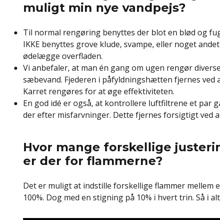
muligt min nye vandpejs?
Til normal rengøring benyttes der blot en blød og f
IKKE benyttes grove klude, svampe, eller noget andet s
ødelægge overfladen.
Vi anbefaler, at man én gang om ugen rengør diver
sæbevand. Fjederen i påfyldningshætten fjernes ved at
Karret rengøres for at øge effektiviteten.
En god idé er også, at kontrollere luftfiltrene et pa
der efter misfarvninger. Dette fjernes forsigtigt ved at
Hvor mange forskellige juster
er der for flammerne?
Det er muligt at indstille forskellige flammer mellem e
100%. Dog med en stigning på 10% i hvert trin. Så i alt