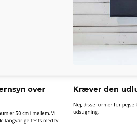
jernsyn over
Kræver den udl
Nej, disse former for pejse
udsugning.
um er 50 cm i mellem. Vi
e langvarige tests med tv