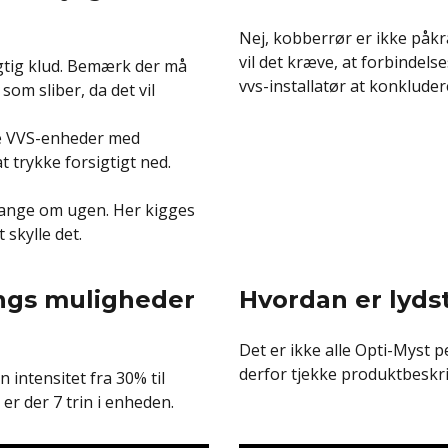
Nej, kobberrør er ikke påkr
vil det kræve, at forbindelse
ugtig klud. Bemærk der må
vvs-installatør at konkluder
om sliber, da det vil
se VVS-enheder med
 trykke forsigtigt ned.
r gange om ugen. Her kigges
 skylle det.
ings muligheder
Hvordan er lyds
Det er ikke alle Opti-Myst pe
derfor tjekke produktbeskri
n intensitet fra 30% til
 er der 7 trin i enheden.