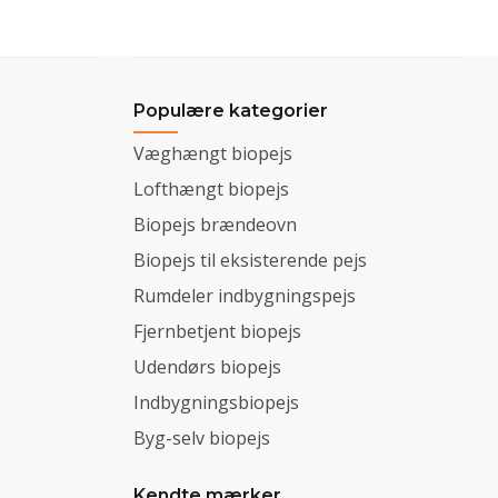
Populære kategorier
Væghængt biopejs
Lofthængt biopejs
Biopejs brændeovn
Biopejs til eksisterende pejs
Rumdeler indbygningspejs
Fjernbetjent biopejs
Udendørs biopejs
Indbygningsbiopejs
Byg-selv biopejs
Kendte mærker