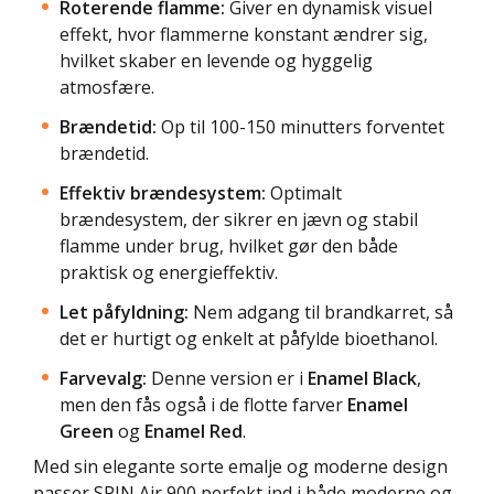
Roterende flamme:
Giver en dynamisk visuel
effekt, hvor flammerne konstant ændrer sig,
hvilket skaber en levende og hyggelig
atmosfære.
Brændetid:
Op til 100-150 minutters forventet
brændetid.
Effektiv brændesystem:
Optimalt
brændesystem, der sikrer en jævn og stabil
flamme under brug, hvilket gør den både
praktisk og energieffektiv.
Let påfyldning:
Nem adgang til brandkarret, så
det er hurtigt og enkelt at påfylde bioethanol.
Farvevalg:
Denne version er i
Enamel Black
,
men den fås også i de flotte farver
Enamel
Green
og
Enamel Red
.
Med sin elegante sorte emalje og moderne design
passer SPIN Air 900 perfekt ind i både moderne og