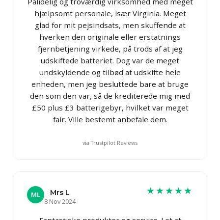
Pålidelig og troværdig virksomhed med meget
hjælpsomt personale, især Virginia. Meget
glad for mit pejsindsats, men skuffende at
hverken den originale eller erstatnings
fjernbetjening virkede, på trods af at jeg
udskiftede batteriet. Dog var de meget
undskyldende og tilbød at udskifte hele
enheden, men jeg besluttede bare at bruge
den som den var, så de krediterede mig med
£50 plus £3 batterigebyr, hvilket var meget
fair. Ville bestemt anbefale dem.
via Trustpilot Reviews
★★★★★
Mrs L
ML
8 Nov 2024
Fantastiske produkter og service. Let at