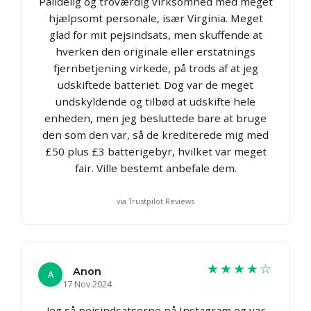
Pålidelig og troværdig virksomhed med meget
hjælpsomt personale, især Virginia. Meget
glad for mit pejsindsats, men skuffende at
hverken den originale eller erstatnings
fjernbetjening virkede, på trods af at jeg
udskiftede batteriet. Dog var de meget
undskyldende og tilbød at udskifte hele
enheden, men jeg besluttede bare at bruge
den som den var, så de krediterede mig med
£50 plus £3 batterigebyr, hvilket var meget
fair. Ville bestemt anbefale dem.
via Trustpilot Reviews
★★★★☆
Anon
A
17 Nov 2024
Jeg så pejsindsatserne på Instagram og var