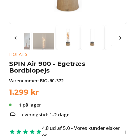
HÖFATS
SPIN Air 900 - Egetræs
Bordbiopejs
Varenummer:
BIO-60-372
1.299
kr
1
på lager
Leveringstid:
1-2 dage
4.8 ud af 5.0 - Vores kunder elsker
os!