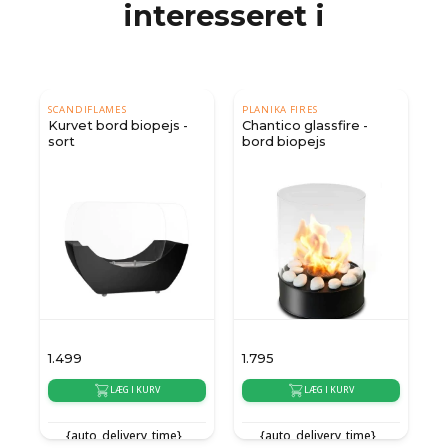
interesseret i
SCANDIFLAMES
PLANIKA FIRES
Kurvet bord biopejs -
Chantico glassfire -
sort
bord biopejs
1.499
1.795
4
LÆG I KURV
LÆG I KURV
{auto_delivery_time}
{auto_delivery_time}