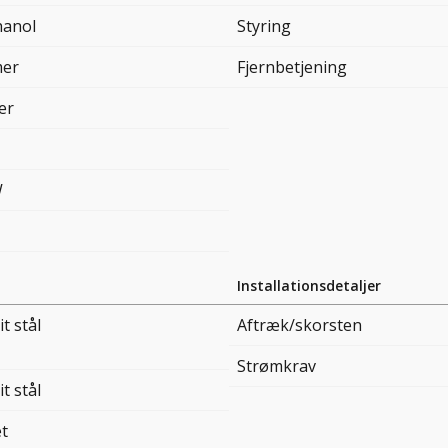
hanol
Styring
mer
Fjernbetjening
ter
W
Installationsdetaljer
it stål
Aftræk/skorsten
Strømkrav
it stål
et