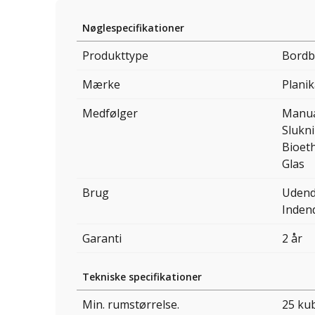
Nøglespecifikationer
Produkttype
Bordb
Mærke
Planik
Medfølger
Manu
Slukn
Bioet
Glas
Brug
Udend
Inden
Garanti
2 år
Tekniske specifikationer
Min. rumstørrelse.
25 ku