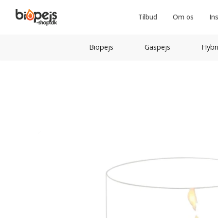
Tilbud
Om os
In
Biopejs
Gaspejs
Hybr