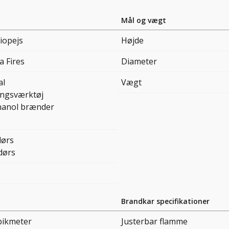
Mål og vægt
iopejs
Højde
a Fires
Diameter
al
Vægt
ingsværktøj
hanol brænder
ørs
dørs
Brandkar specifikationer
bikmeter
Justerbar flamme