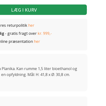
LÆG I KURV
ores returpolitik
her
lig
- gratis fragt over
kr. 999,-
nline præsentation
her
 Planika. Kan rumme 1,5 liter bioethanol og
 en opfyldning. Mål: H: 41,8 x Ø: 30,8 cm.