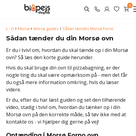
0
›
›
›
L - O
Morsø
Morsø guides
Sådan tændes Morsø Forno
Sådan tænder du din Morsø ovn
Er du i tvivl om, hvordan du skal tænde op i din Morsø
ovn? Så læs den korte guide herunder.
Hvis du skal bruge din ovn til pizzabagning, er der
nogle ting du skal være opmærksom på - men det får
du også mere information omkring, hvis du læser
videre.
Er du, efter du har læst guiden og set den tilhørende
video, stadig i tvivl om, hvordan du tænker op i din
Morsø ovn på den korrekte måde, så tøv ikke med at
kontakte os - vi hjælper dig gerne på vej!
Optænding i Morsø Forno ovn