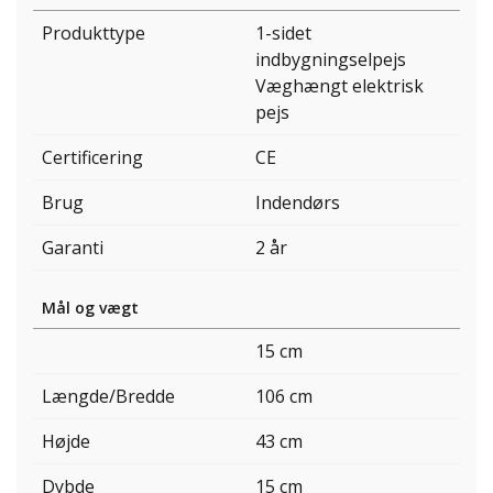
Produkttype
1-sidet
indbygningselpejs
Væghængt elektrisk
pejs
Certificering
CE
Brug
Indendørs
Garanti
2 år
Mål og vægt
15 cm
Længde/Bredde
106 cm
Højde
43 cm
Dybde
15 cm