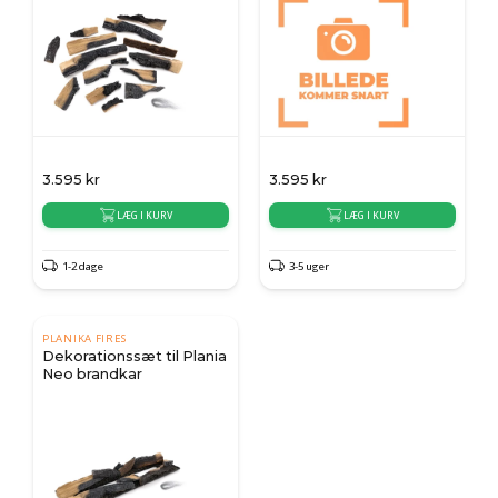
3.595
kr
3.595
kr
LÆG I KURV
LÆG I KURV
1-2 dage
3-5 uger
PLANIKA FIRES
Dekorationssæt til Plania
Neo brandkar