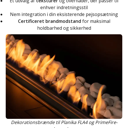
Et udvalg af
teksturer
og overflader, der passer til
enhver indretningsstil
Nem integration i din eksisterende pejsopsætning
Certificeret brandmodstand
for maksimal
holdbarhed og sikkerhed
Dekorationsbrænde til Planika FLA4 og PrimeFire-