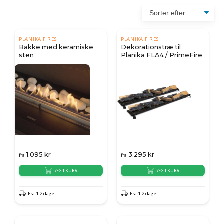
PLANIKA FIRES
PLANIKA FIRES
Bakke med keramiske
Dekorationstræ til
sten
Planika FLA4 / PrimeFire
1.095
kr
3.295
kr
fra
fra
LÆG I KURV
LÆG I KURV
Fra 1-2 dage
Fra 1-2 dage