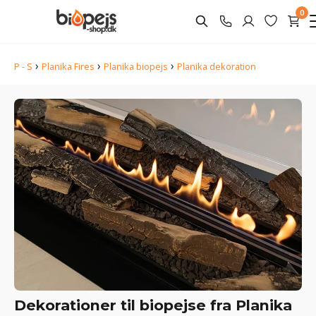
0
›
›
›
P - S
Planika Fires
Planika biopejs
Planika dekoration
Dekorationer til biopejse fra Planika