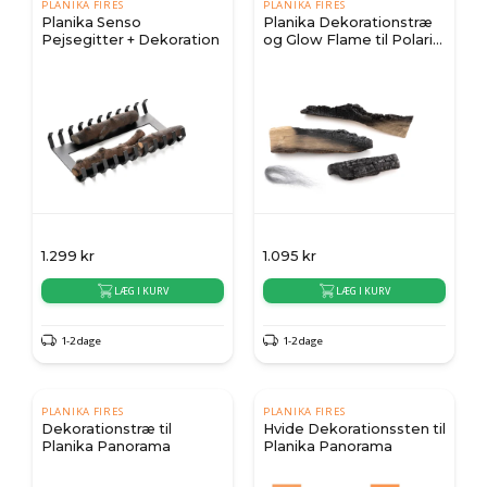
PLANIKA FIRES
PLANIKA FIRES
Planika Senso
Planika Dekorationstræ
Pejsegitter + Dekoration
og Glow Flame til Polaris,
Scandi og Arcticon |
Planika Fires
1.299
kr
1.095
kr
LÆG I KURV
LÆG I KURV
1-2 dage
1-2 dage
PLANIKA FIRES
PLANIKA FIRES
Dekorationstræ til
Hvide Dekorationssten til
Planika Panorama
Planika Panorama