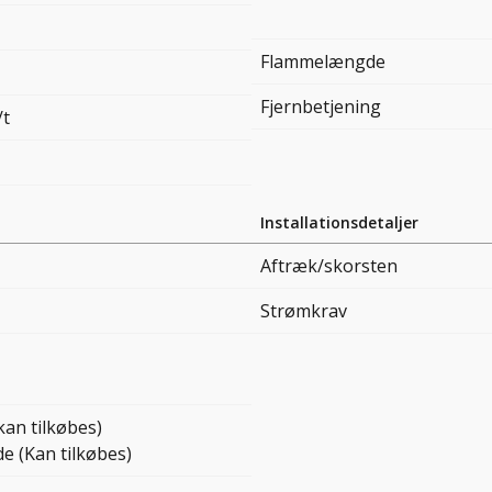
Flammelængde
Fjernbetjening
/t
Installationsdetaljer
Aftræk/skorsten
Strømkrav
kan tilkøbes)
e (Kan tilkøbes)