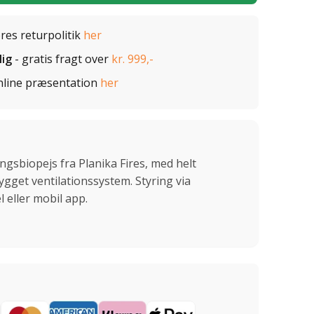
ores returpolitik
her
lig
- gratis fragt over
kr. 999,-
nline præsentation
her
gsbiopejs fra Planika Fires, med helt
ygget ventilationssystem. Styring via
 eller mobil app.