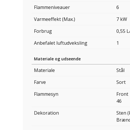
Flammeniveauer
6
Varmeeffekt (Max.)
7 kW
Forbrug
0,55 L
Anbefalet luftudveksling
1
Materiale og udseende
Materiale
Stål
Farve
Sort
Flammesyn
Front
46
Dekoration
Sten (
Brænd