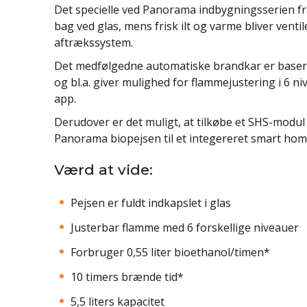
Det specielle ved Panorama indbygningsserien fra
bag ved glas, mens frisk ilt og varme bliver vent
aftrækssystem.
Det medfølgedne automatiske brandkar er baseret 
og bl.a. giver mulighed for flammejustering i 6 ni
app.
Derudover er det muligt, at tilkøbe et SHS-modul 
Panorama biopejsen til et integereret smart home
Værd at vide:
Pejsen er fuldt indkapslet i glas
Justerbar flamme med 6 forskellige niveauer
Forbruger 0,55 liter bioethanol/timen*
10 timers brænde tid*
5,5 liters kapacitet