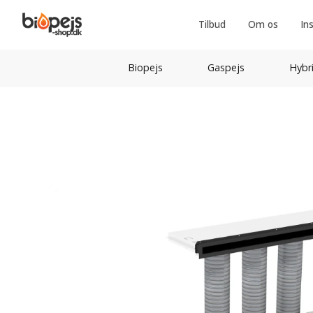
Tilbud
Om os
In
Biopejs
Gaspejs
Hybr