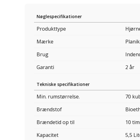
Nøglespecifikationer
Produkttype
Hjørn
Mærke
Planik
Brug
Inden
Garanti
2 år
Tekniske specifikationer
Min. rumstørrelse.
70 ku
Brændstof
Bioet
Brændetid op til
10 tim
Kapacitet
5,5 Li