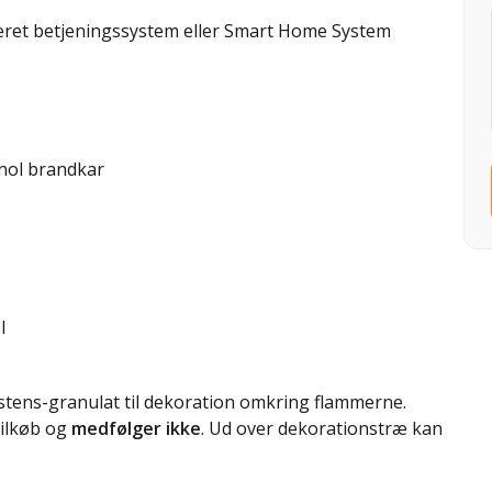
ret betjeningssystem eller Smart Home System
nol brandkar
l
stens-granulat til dekoration omkring flammerne.
tilkøb og
medfølger ikke
. Ud over dekorationstræ kan