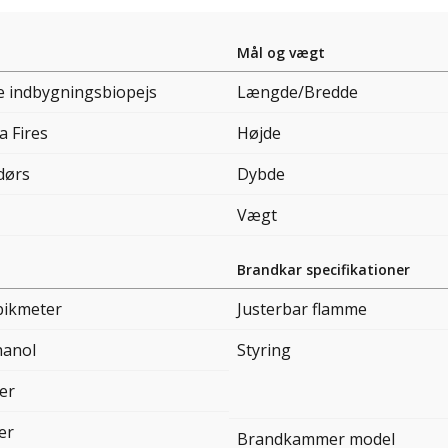
Mål og vægt
e indbygningsbiopejs
Længde/Bredde
a Fires
Højde
dørs
Dybde
Vægt
Brandkar specifikationer
bikmeter
Justerbar flamme
hanol
Styring
er
ter
Brandkammer model