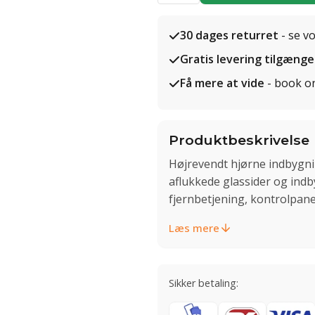
30 dages returret
- se v
Gratis levering tilgænge
Få mere at vide
- book o
Produktbeskrivelse
Højrevendt hjørne indbygnin
aflukkede glassider og indb
fjernbetjening, kontrolpanel
Læs mere
Sikker betaling: