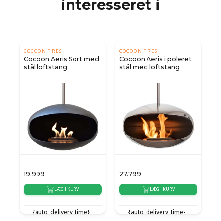
interesseret i
COCOON FIRES
COCOON FIRES
S
Cocoon Aeris Sort med
Cocoon Aeris i poleret
T
stål loftstang
stål med loftstang
l
19.999
27.799
8
LÆG I KURV
LÆG I KURV
{auto_delivery_time}
{auto_delivery_time}
e}