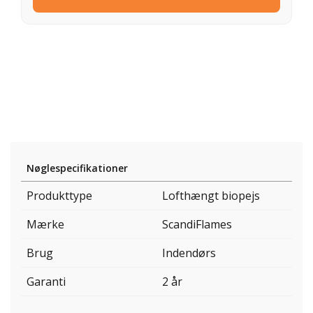
Nøglespecifikationer
Produkttype
Lofthængt biopejs
Mærke
ScandiFlames
Brug
Indendørs
Garanti
2 år