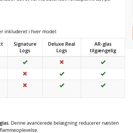
r inkluderet i hver model:
kt
Signature
Deluxe Real
AR-glas
Logs
Logs
tilgængelig
inkluderet
Inkluderet
Ikke inkluderet
Tilgængelig
inkluderet
Ikke inkluderet
Inkluderet
Tilgængelig
deret
Ikke inkluderet
Inkluderet
Tilgængelig
glas
. Denne avancerede belægning reducerer næsten
 flammeoplevelse.