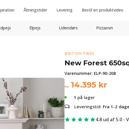
spiration
Åbningstider
Levering
Bestil en produktvideo
idpejs
Elpejs
Udendørs
Pizzaovn
BRITISH FIRES
New Forest 650sq
Varenummer:
ELP-90-208
14.395
kr
fra
1
på lager
Leveringstid:
Fra 1-2 dag
4.8 ud af 5.0 - 