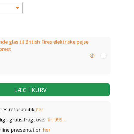
de glas til British Fires elektriske pejse
orest
LÆG I KURV
ores returpolitik
her
lig
- gratis fragt over
kr. 999,-
nline præsentation
her