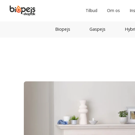
Tilbud
Om os
In
Biopejs
Gaspejs
Hybr