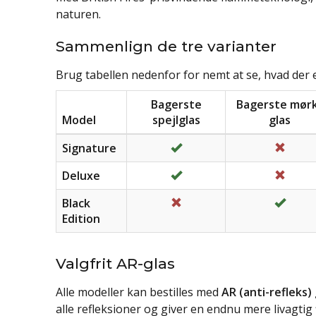
naturen.
Sammenlign de tre varianter
Brug tabellen nedenfor for nemt at se, hvad der e
Bagerste
Bagerste mør
Model
spejlglas
glas
Inkluderet
Ikke 
Signature
Inkluderet
Ikke 
Deluxe
Ikke inkluderet
Inklu
Black
Edition
Valgfrit AR-glas
Alle modeller kan bestilles med
AR (anti-refleks) 
alle refleksioner og giver en endnu mere livagtig