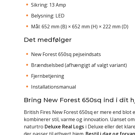
Sikring: 13 Amp
Belysning: LED
Mål: 652 mm (B) × 652 mm (H) × 222 mm (D)
Det medfølger
New Forest 650sq pejseindsats
Brændselsbed (afhængigt af valgt variant)
Fjernbetjening
Installationsmanual
Bring New Forest 650sq ind i dit 
British Fires New Forest 650sq er mere end blot 
kombinerer stil, varme og innovation. Uanset om 
naturtro
Deluxe Real Logs
i Deluxe eller det klare
der passer til ethvert hjem.
Bestil i dag og forv