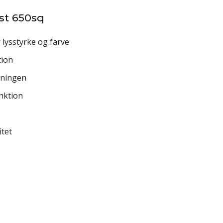
st 650sq
lysstyrke og farve
tion
mningen
nktion
itet