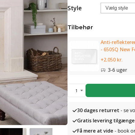
Style
Tilbehør
Anti-reflekteren
- 650SQ New F
+2.050 kr.
3-6 uger
1
30 dages returret
- se v
Gratis levering tilgænge
Få mere at vide
- book o