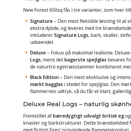
New Forest 650sq fås i tre varianter, som hver t
Signature
– Den mest fleksible løsning til at s
ekstra dybde, og leveres med tre brændselsde
inkluderer
Signature Logs
, bark, skaller, skif
udseendet.
Deluxe
– Fokus på maksimal realisme. Deluxe
Logs
, mens det
bagerste spejlglas
bevares for
de naturtro egetræsstammer kombineret med 
Black Edition
– Den mest eksklusive og inten
mørkt bagglas
i stedet for spejlglas. Den m
flammernes udtryk, så du får et klart, galleril
Deluxe Real Logs – naturlig skønhe
Fremstillet af
bæredygtigt udvalgt britisk eg
og 
knaster og barkstrukturer. Dette brændselsbed 
med British Fires’ prisvindende flammeteknologi,