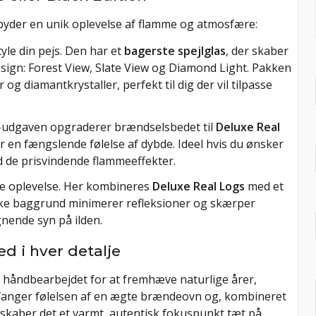
ilbyder en unik oplevelse af flamme og atmosfære:
tyle din pejs. Den har et
bagerste spejlglas
, der skaber
sign: Forest View, Slate View og Diamond Light. Pakken
er og diamantkrystaller, perfekt til dig der vil tilpasse
-udgaven opgraderer brændselsbedet til
Deluxe Real
 en fængslende følelse af dybde. Ideel hvis du ønsker
de prisvindende flammeeffekter.
se oplevelse. Her kombineres
Deluxe Real Logs
med et
ørke baggrund minimerer refleksioner og skærper
ignende syn på ilden.
d i hver detalje
håndbearbejdet for at fremhæve naturlige årer,
fanger følelsen af en ægte brændeovn og, kombineret
 skaber det et varmt, autentisk fokuspunkt tæt på