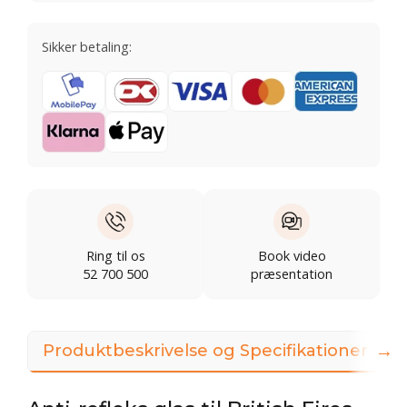
Sikker betaling:
Ring til os
Book video
52 700 500
præsentation
→
Produktbeskrivelse og Specifikationer
3