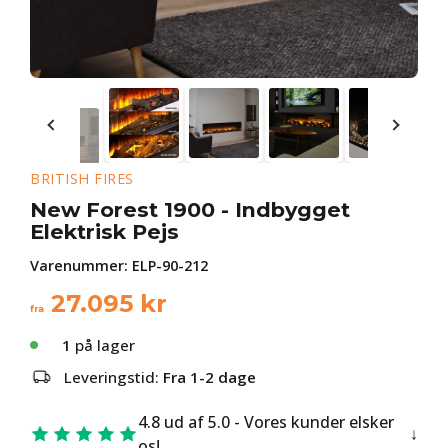
BRITISH FIRES
New Forest 1900 - Indbygget
Elektrisk Pejs
Varenummer:
ELP-90-212
27.095
kr
fra
1
på lager
Leveringstid:
Fra 1-2 dage
4.8 ud af 5.0 - Vores kunder elsker
os!