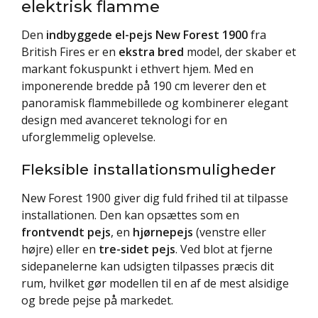
elektrisk flamme
Den
indbyggede el-pejs New Forest 1900
fra
British Fires er en
ekstra bred
model, der skaber et
markant fokuspunkt i ethvert hjem. Med en
imponerende bredde på 190 cm leverer den et
panoramisk flammebillede og kombinerer elegant
design med avanceret teknologi for en
uforglemmelig oplevelse.
Fleksible installationsmuligheder
New Forest 1900 giver dig fuld frihed til at tilpasse
installationen. Den kan opsættes som en
frontvendt pejs
, en
hjørnepejs
(venstre eller
højre) eller en
tre-sidet pejs
. Ved blot at fjerne
sidepanelerne kan udsigten tilpasses præcis dit
rum, hvilket gør modellen til en af de mest alsidige
og brede pejse på markedet.