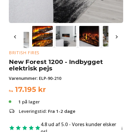
BRITISH FIRES
New Forest 1200 - Indbygget
elektrisk pejs
Varenummer:
ELP-90-210
17.195
kr
fra
1
på lager
Leveringstid:
Fra 1-2 dage
4.8 ud af 5.0 - Vores kunder elsker
os!