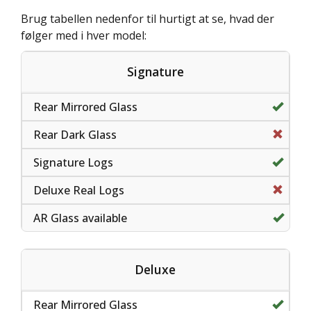
Brug tabellen nedenfor til hurtigt at se, hvad der
følger med i hver model:
Signature
Inklu
Ikke 
Inklu
Ikke 
Tilg
Deluxe
Inklu