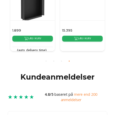
1.899
15.395
17
LÆG I KURV
LÆG I KURV
{auto_delivery_time}
{auto_delivery_time}
{
Kundeanmeldelser
4.8/5
baseret på
mere end 200
★★★★★
anmeldelser