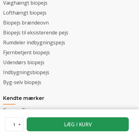
Væghængt biopejs
Lofthængt biopejs
Biopejs brændeovn
Biopejs til eksisterende pejs
Rumdeler indbygningspejs
Fjernbetjent biopejs
Udendørs biopejs
Indbygningsbiopejs
Byg-selv biopejs
Kendte mærker
Cocoon Fires
Planika Fires
LÆG I KURV
1
Effeuno