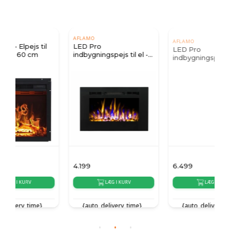
AFLAMO
AFLAMO
LED Pro
LED Pro
indbygningspejs til el -
indbygningspejs til el -
66 cm
77 cm
4.199
6.499
3
LÆG I KURV
LÆG I KURV
{auto_delivery_time}
{auto_delivery_time}
{