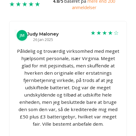
4.8/5
baseret på
mere end 200
★★★★★
anmeldelser
★★★★☆
Judy Maloney
JM
26 Jan 2025
Pålidelig og troværdig virksomhed med meget
hjælpsomt personale, især Virginia. Meget
glad for mit pejsindsats, men skuffende at
hverken den originale eller erstatnings
fjernbetjening virkede, på trods af at jeg
udskiftede batteriet. Dog var de meget
undskyldende og tilbød at udskifte hele
enheden, men jeg besluttede bare at bruge
den som den var, så de krediterede mig med
£50 plus £3 batterigebyr, hvilket var meget
fair. Ville bestemt anbefale dem.