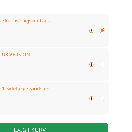
 Elektrisk pejseindsats
- UK VERSION
 1-sidet elpejs indsats
LÆG I KURV