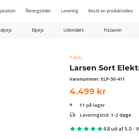
spiration
Åbningstider
Levering
Bestil en produktvideo
idpejs
Elpejs
Udendørs
Pizzaovn
TAGU
Larsen Sort Elek
Varenummer:
ELP-50-411
4.499
kr
11
på lager
Leveringstid:
1-2 dage
4.8 ud af 5.0 - 