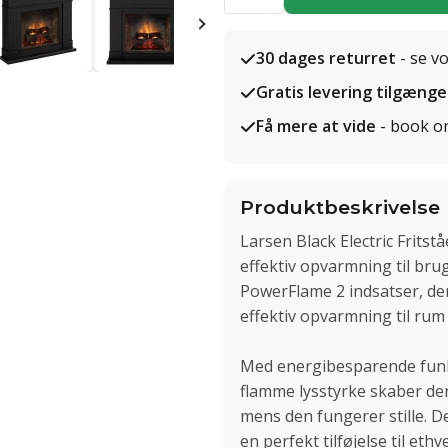
30 dages returret
- se v
Gratis levering tilgænge
Få mere at vide
- book o
Produktbeskrivelse
Larsen Black Electric Frit
effektiv opvarmning til bru
PowerFlame 2 indsatser, der
effektiv opvarmning til rum 
Med energibesparende funkt
flamme lysstyrke skaber de
mens den fungerer stille. D
en perfekt tilføjelse til et