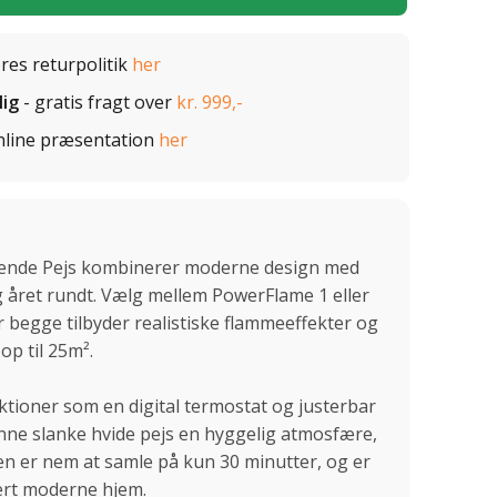
ores returpolitik
her
lig
- gratis fragt over
kr. 999,-
nline præsentation
her
stående Pejs kombinerer moderne design med
g året rundt. Vælg mellem PowerFlame 1 eller
 begge tilbyder realistiske flammeeffekter og
op til 25m².
ioner som en digital termostat og justerbar
nne slanke hvide pejs en hyggelig atmosfære,
en er nem at samle på kun 30 minutter, og er
hvert moderne hjem.