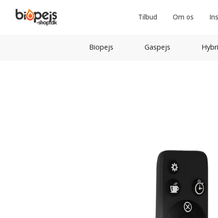
Tilbud
Om os
In
Biopejs
Gaspejs
Hybr