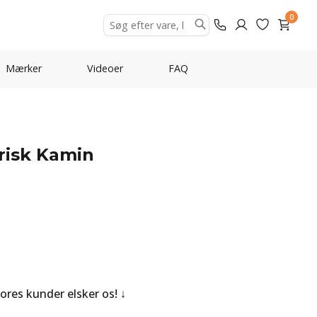
0
Mærker
Videoer
FAQ
trisk Kamin
Vores kunder elsker os!