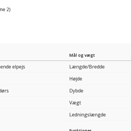
me 2)
Mål og vægt
ående elpejs
Længde/Bredde
Højde
dørs
Dybde
Vægt
Ledningslængde
Funktioner