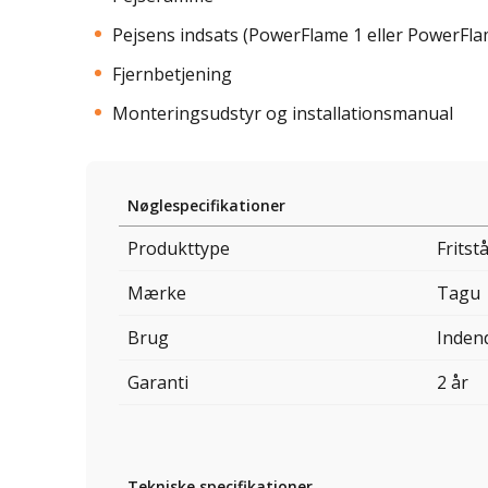
Pejsens indsats (PowerFlame 1 eller PowerFla
Fjernbetjening
Monteringsudstyr og installationsmanual
Nøglespecifikationer
Produkttype
Fritst
Mærke
Tagu
Brug
Inden
Garanti
2 år
Tekniske specifikationer