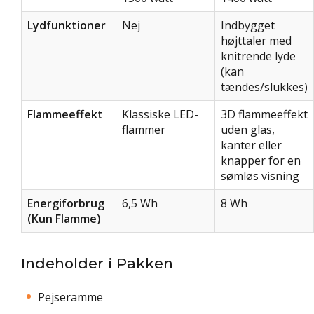
Lydfunktioner
Nej
Indbygget
højttaler med
knitrende lyde
(kan
tændes/slukkes)
Flammeeffekt
Klassiske LED-
3D flammeeffekt
flammer
uden glas,
kanter eller
knapper for en
sømløs visning
Energiforbrug
6,5 Wh
8 Wh
(Kun Flamme)
Indeholder i Pakken
Pejseramme