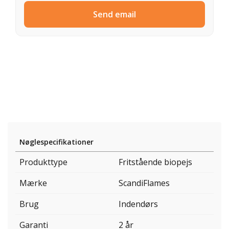
Send email
Nøglespecifikationer
Produkttype
Fritstående biopejs
Mærke
ScandiFlames
Brug
Indendørs
Garanti
2 år