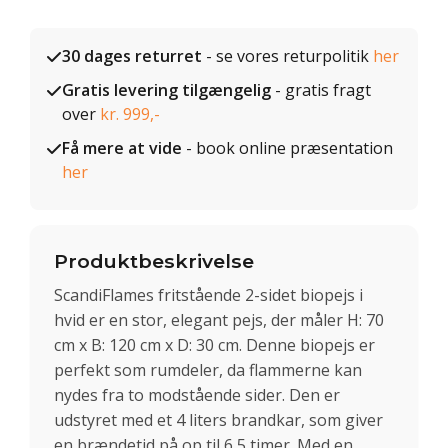
30 dages returret
- se vores returpolitik
her
Gratis levering tilgængelig
- gratis fragt
over
kr. 999,-
Få mere at vide
- book online præsentation
her
Produktbeskrivelse
ScandiFlames fritstående 2-sidet biopejs i
hvid er en stor, elegant pejs, der måler H: 70
cm x B: 120 cm x D: 30 cm. Denne biopejs er
perfekt som rumdeler, da flammerne kan
nydes fra to modstående sider. Den er
udstyret med et 4 liters brandkar, som giver
en brændetid på op til 6,5 timer. Med en