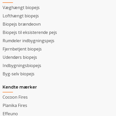
Væghængt biopejs
Lofthængt biopejs
Biopejs brændeovn
Biopejs til eksisterende pejs
Rumdeler indbygningspejs
Fjernbetjent biopejs
Udendørs biopejs
Indbygningsbiopejs
Byg-selv biopejs
Kendte mærker
Cocoon Fires
Planika Fires
Effeuno