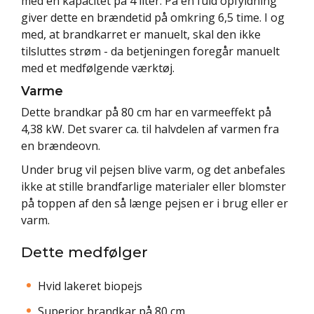
med en kapacitet på 4 liter. På en fuld opfyldning
giver dette en brændetid på omkring 6,5 time. I og
med, at brandkarret er manuelt, skal den ikke
tilsluttes strøm - da betjeningen foregår manuelt
med et medfølgende værktøj.
Varme
Dette brandkar på 80 cm har en varmeeffekt på
4,38 kW. Det svarer ca. til halvdelen af varmen fra
en brændeovn.
Under brug vil pejsen blive varm, og det anbefales
ikke at stille brandfarlige materialer eller blomster
på toppen af den så længe pejsen er i brug eller er
varm.
Dette medfølger
Hvid lakeret biopejs
Superior brandkar på 80 cm