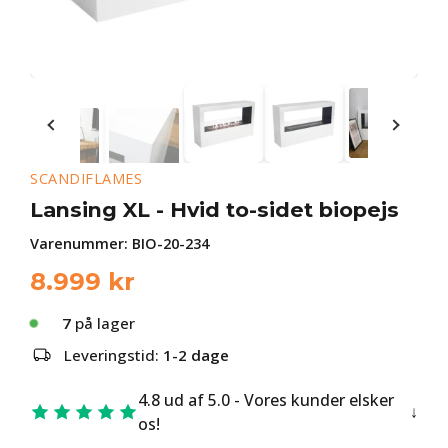
SCANDIFLAMES
Lansing XL - Hvid to-sidet biopejs
Varenummer:
BIO-20-234
8.999
kr
7
på lager
Leveringstid:
1-2 dage
4.8 ud af 5.0 - Vores kunder elsker
os!