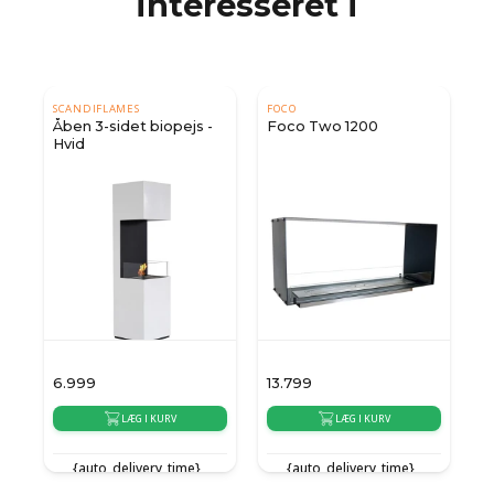
interesseret i
SCANDIFLAMES
FOCO
Åben 3-sidet biopejs -
Foco Two 1200
Hvid
6.999
13.799
8
LÆG I KURV
LÆG I KURV
{auto_delivery_time}
{auto_delivery_time}