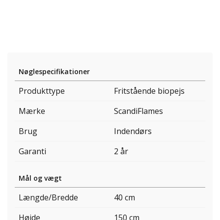
Nøglespecifikationer
Produkttype
Fritstående biopejs
Mærke
ScandiFlames
Brug
Indendørs
Garanti
2 år
Mål og vægt
Længde/Bredde
40 cm
Højde
150 cm