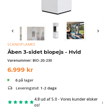
SCANDIFLAMES
Åben 3-sidet biopejs - Hvid
Varenummer:
BIO-20-230
6.999
kr
6
på lager
Leveringstid:
1-2 dage
4.8 ud af 5.0 - Vores kunder elsker
os!