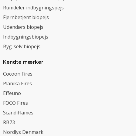
Rumdeler indbygningspejs
Fjernbetjent biopejs
Udendørs biopejs
Indbygningsbiopejs
Byg-selv biopejs
Kendte mærker
Cocoon Fires
Planika Fires
Effeuno
FOCO Fires
ScandiFlames
RB73
Nordlys Denmark