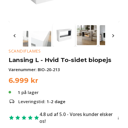
SCANDIFLAMES
Lansing L - Hvid To-sidet biopejs
Varenummer:
BIO-20-213
6.999
kr
1
på lager
Leveringstid:
1-2 dage
4.8 ud af 5.0 - Vores kunder elsker
os!