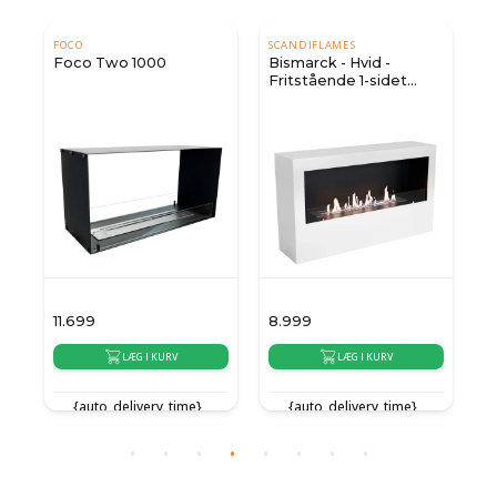
FOCO
SCANDIFLAMES
Foco Two 1000
Bismarck - Hvid -
Fritstående 1-sidet
biopejs
11.699
8.999
9
LÆG I KURV
LÆG I KURV
{auto_delivery_time}
{auto_delivery_time}