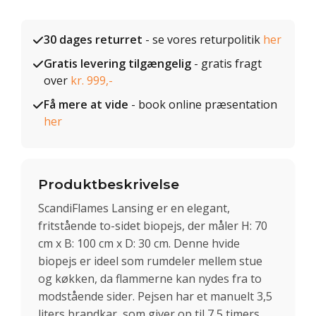
30 dages returret
- se vores returpolitik
her
Gratis levering tilgængelig
- gratis fragt
over
kr. 999,-
Få mere at vide
- book online præsentation
her
Produktbeskrivelse
ScandiFlames Lansing er en elegant,
fritstående to-sidet biopejs, der måler H: 70
cm x B: 100 cm x D: 30 cm. Denne hvide
biopejs er ideel som rumdeler mellem stue
og køkken, da flammerne kan nydes fra to
modstående sider. Pejsen har et manuelt 3,5
liters brandkar, som giver op til 7,5 timers