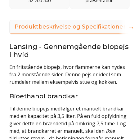
52 700 500
præsentation
→
Produktbeskrivelse og Specifikationer
Lansing - Gennemgående biopejs
i hvid
En fritstående biopejs, hvor flammerne kan nydes
fra 2 modstående sider. Denne pejs er ideel som
rumdeler mellem eksempelvis stue og køkken.
Bioethanol brandkar
Til denne biopejs medfølger et manuelt brandkar
med en kapacitet på 3,5 liter. På en fuld opfyldning
giver dette en brændetid på omkring 7,5 time. I og
med, at brandkarret er manuelt, skal den
ikke
tilsluttes strøm - da betjeningen foregår manuelt