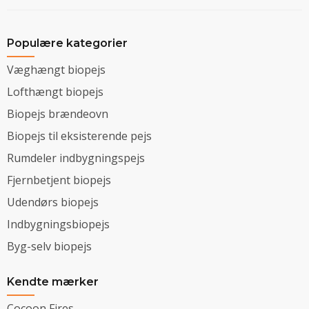
Populære kategorier
Væghængt biopejs
Lofthængt biopejs
Biopejs brændeovn
Biopejs til eksisterende pejs
Rumdeler indbygningspejs
Fjernbetjent biopejs
Udendørs biopejs
Indbygningsbiopejs
Byg-selv biopejs
Kendte mærker
Cocoon Fires