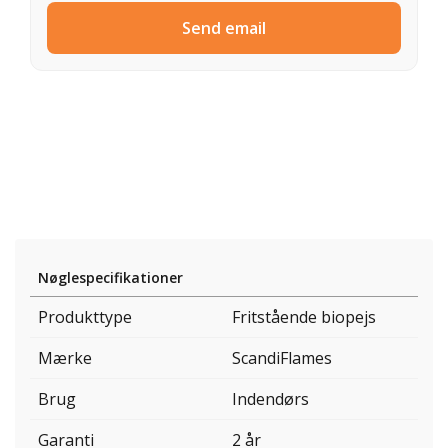
Send email
Nøglespecifikationer
Produkttype
Fritstående biopejs
Mærke
ScandiFlames
Brug
Indendørs
Garanti
2 år