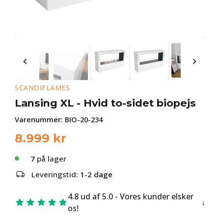
SCANDIFLAMES
Lansing XL - Hvid to-sidet biopejs
Varenummer:
BIO-20-234
8.999
kr
7
på lager
Leveringstid:
1-2 dage
4.8 ud af 5.0 - Vores kunder elsker
os!