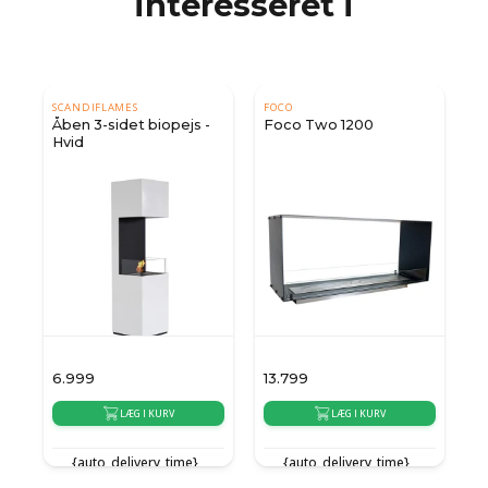
interesseret i
SCANDIFLAMES
FOCO
Åben 3-sidet biopejs -
Foco Two 1200
Hvid
6.999
13.799
8
LÆG I KURV
LÆG I KURV
{auto_delivery_time}
{auto_delivery_time}