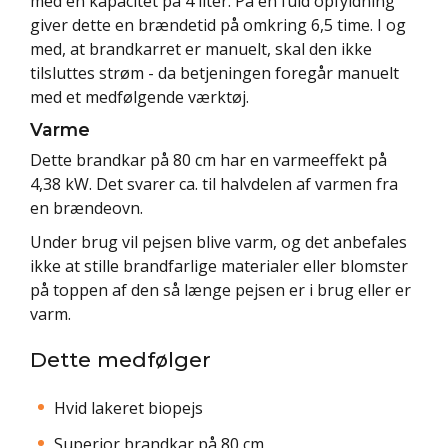
med en kapacitet på 4 liter. På en fuld opfyldning
giver dette en brændetid på omkring 6,5 time. I og
med, at brandkarret er manuelt, skal den ikke
tilsluttes strøm - da betjeningen foregår manuelt
med et medfølgende værktøj.
Varme
Dette brandkar på 80 cm har en varmeeffekt på
4,38 kW. Det svarer ca. til halvdelen af varmen fra
en brændeovn.
Under brug vil pejsen blive varm, og det anbefales
ikke at stille brandfarlige materialer eller blomster
på toppen af den så længe pejsen er i brug eller er
varm.
Dette medfølger
Hvid lakeret biopejs
Superior brandkar på 80 cm