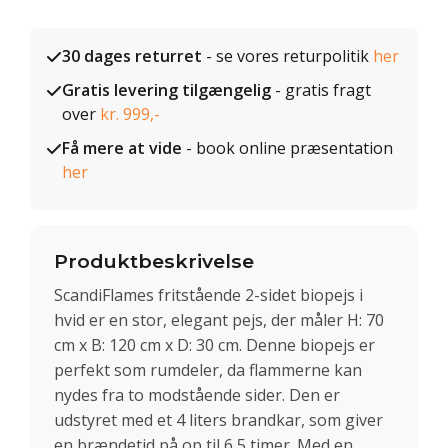
30 dages returret
- se vores returpolitik
her
Gratis levering tilgængelig
- gratis fragt
over
kr. 999,-
Få mere at vide
- book online præsentation
her
Produktbeskrivelse
ScandiFlames fritstående 2-sidet biopejs i
hvid er en stor, elegant pejs, der måler H: 70
cm x B: 120 cm x D: 30 cm. Denne biopejs er
perfekt som rumdeler, da flammerne kan
nydes fra to modstående sider. Den er
udstyret med et 4 liters brandkar, som giver
en brændetid på op til 6,5 timer. Med en