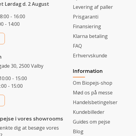
et Lørdag d. 2 August
Levering af paller
8:00 - 16:00
Prisgaranti
0 - 14:00
Finansiering
Klarna betaling
FAQ
Erhvervskunde
n
ade 30, 2500 Valby
Information
10:00 - 15:00
Om Biopejs-shop
0:00 - 15:00
Mød os på messe
Handelsbetingelser
Kundebilleder
 pejse i vores showrooms
Guides om pejse
ænkte dig at besøge vores
Blog
?