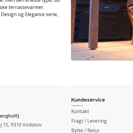
re, men den eneste type, du
iske terrassevarmer.
 Design og Elegance serie,
Kundeservice
Kontakt
angholt)
Fragt / Levering
j 15, 9310 Vodskov
Bytte / Retur