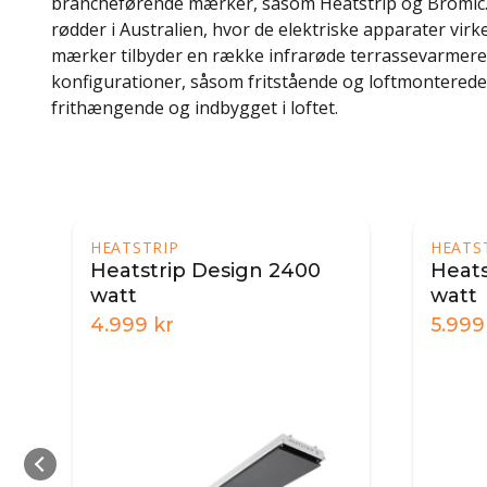
brancheførende mærker, såsom Heatstrip og Bromic
rødder i Australien, hvor de elektriske apparater virk
mærker tilbyder en række infrarøde terrassevarmere,
konfigurationer, såsom fritstående og loftmontered
frithængende og indbygget i loftet.
HEATSTRIP
HEATSTRIP
Heatstrip Design 2400
Heatstri
watt
watt
4.999
kr
5.999
kr