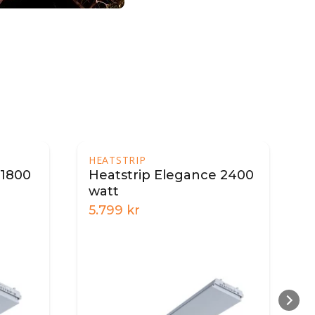
HEATSTRIP
0
Heatstrip Elegance 2400
watt
5.799
kr
6.79