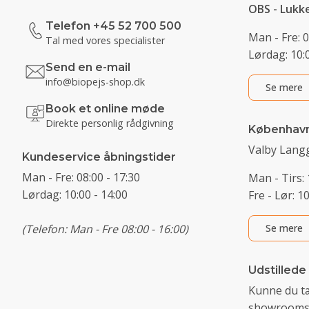
OBS - Lukk
Telefon +45 52 700 500
Man - Fre: 0
Tal med vores specialister
Lørdag: 10:0
Send en e-mail
info@biopejs-shop.dk
Se mere
Book et online møde
Direkte personlig rådgivning
Københav
Valby Langg
Kundeservice åbningstider
Man - Fre: 08:00 - 17:30
Man - Tirs: 
Lørdag: 10:00 - 14:00
Fre - Lør: 1
(Telefon: Man - Fre 08:00 - 16:00)
Se mere
Udstillede
Kunne du t
showrooms