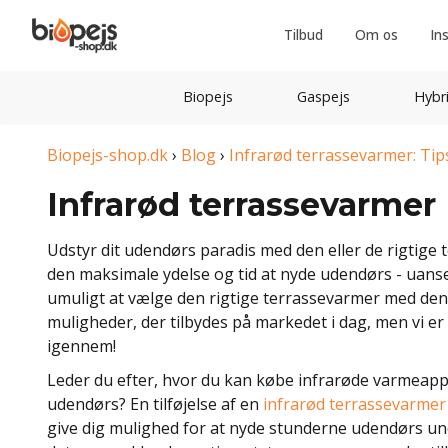
Tilbud
Om os
In
Biopejs
Gaspejs
Hybr
Biopejs-shop.dk
›
Blog
›
Infrarød terrassevarmer: Tip
Infrarød terrassevarmer
Udstyr dit udendørs paradis med den eller de rigtige 
den maksimale ydelse og tid at nyde udendørs - uanset
umuligt at vælge den rigtige terrassevarmer med d
muligheder, der tilbydes på markedet i dag, men vi er 
igennem!
Leder du efter, hvor du kan købe infrarøde varmeappa
udendørs? En tilføjelse af en
infrarød terrassevarmer
give dig mulighed for at nyde stunderne udendørs und