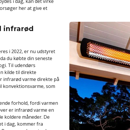
ydes i dag, kan det virke
orsøger her at give et
 infrarød
res i 2022, er nu udstyret
 da du købte din seneste
ogi. Til udendørs
 kilde til direkte
r infrarød varme direkte på
til konvektionsvarme, som
sende forhold, fordi varmen
over er infrarød varme en
 de koldere måneder. De
t i dag, kommer fra