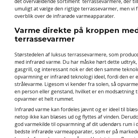
det overvældende sortiment terrassevarmere, der tilb
umuligt at vælge den rigtige terrassevarmer, men vi f
overblik over de infrarøde varmeapparater.
Varme direkte på kroppen med
terrassevarmer
Størstedelen af ​​luksus terrassevarmere, som produce
med infrarød varme. Du har måske hørt dette udtryk,
gasgrill, og interessant nok er det den samme teknol
opvarmning er infrarød teknologi ideel, fordi den er en
strålevarme. Ligesom vi kender fra solen, så opvarme
en person eller genstand, hvilket er en modsætning 
opvarmer et helt rummet.
Infrarød varme kan fordeles jævnt og er ideel til blæ
netop ikke kan blæses ud og flyttes af vinden. Derud
god varmekilde til opvarmning af dit udendørs rum i
bedste infrarøde varmeapparater, som er på markede