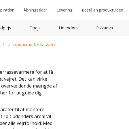
spiration
Åbningstider
Levering
Bestil en produktvideo
idpejs
Elpejs
Udendørs
Pizzaovn
s til at opvarme terrassen
terrassevarmere for at få
 vejret. Det kan virke
en overvældende mængde af
her for at guide dig
rater til at montere
til dit udendørs areal vil
er alle vejrforhold. Med