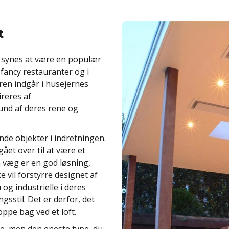
t
æg synes at være en populær
fancy restauranter og i
ren indgår i husejernes
ireres af
und af deres rene og
de objekter i indretningen.
ået over til at være et
en væg er en god løsning,
e vil forstyrre designet af
og industrielle i deres
sstil. Det er derfor, det
pe bag ved ​​et loft.