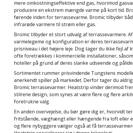
mere omkostningseffektive end gas, hvorimod gasvar
producere en ekstrem mængde varme på kort tid. Bro
førende inden for terrassevarme. Bromic tilbyder både
infrarøde varmere til strøm eller gas.
Bromic tilbyder et stort udvalg af terrassevarmere. Af
varmelegeme og konfiguration er deres terrassevarm
prisniveau i det højere leje. Dog tager du ikke fejl af
ofte foretrækkes i kommercielle installationer, såsom
hoteller på grund af deres slanke udseende og pålideli
Sortimentet rummer prisvindende Tungstens modelle
anerkendt spiller på markedet. Derfor tager du aldrig f
Bromic terrassevarmer. Heatstrip vinder derimod f
stilrene design, som synes at være flere og flere arki
foretrukne valg.
En anden overvejelse, du bør gøre dig er, hvorvidt t
fritstående, væghængt eller hængende fra loft eller e
og flere nybyggere vælger også at få terrassevarmere