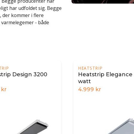
. Begge producenter har
eligt har udfoldet sig. Begge
 der kommer i flere
e varmelegemer - både
HEATSTRIP
p Design 3200
Heatstrip Elegance 180
watt
4.999
kr