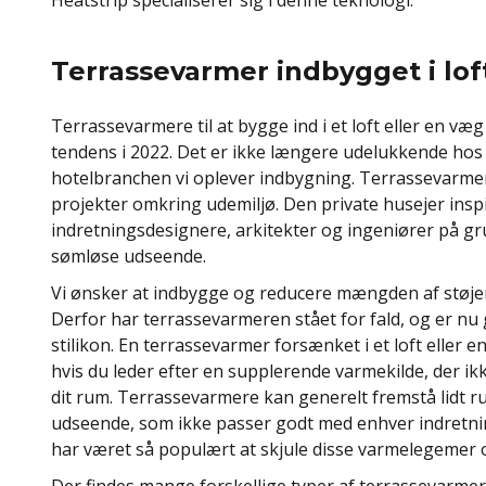
Heatstrip specialiserer sig i denne teknologi.
Terrassevarmer indbygget i lof
Terrassevarmere til at bygge ind i et loft eller en v
tendens i 2022. Det er ikke længere udelukkende hos 
hotelbranchen vi oplever indbygning. Terrassevarme
projekter omkring udemiljø. Den private husejer insp
indretningsdesignere, arkitekter og ingeniører på gr
sømløse udseende.
Vi ønsker at indbygge og reducere mængden af støjen
Derfor har terrassevarmeren stået for fald, og er nu g
stilikon. En terrassevarmer forsænket i et loft eller 
hvis du leder efter en supplerende varmekilde, der ikk
dit rum. Terrassevarmere kan generelt fremstå lidt ru 
udseende, som ikke passer godt med enhver indretning
har været så populært at skjule disse varmelegemer op