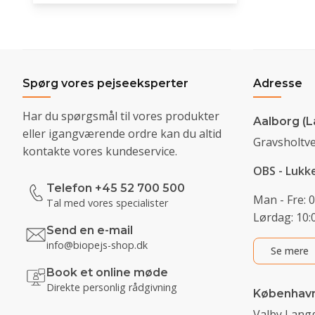
Spørg vores pejseeksperter
Adresse
Har du spørgsmål til vores produkter
Aalborg (L
eller igangværende ordre kan du altid
Gravsholtve
kontakte vores kundeservice.
OBS - Lukk
Telefon +45 52 700 500
Man - Fre: 0
Tal med vores specialister
Lørdag: 10:0
Send en e-mail
info@biopejs-shop.dk
Se mere
Book et online møde
Direkte personlig rådgivning
Københav
Valby Langg