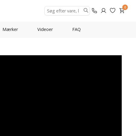
0
Mærker
Videoer
FAQ