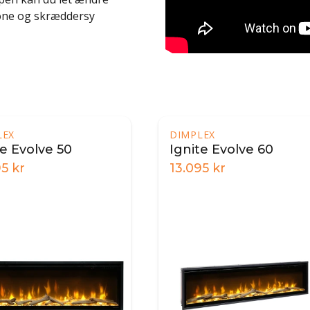
hone og skræddersy
LEX
DIMPLEX
te Evolve 50
Ignite Evolve 60
95
kr
13.095
kr