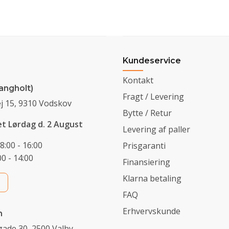
Kundeservice
Kontakt
angholt)
Fragt / Levering
j 15, 9310 Vodskov
Bytte / Retur
et Lørdag d. 2 August
Levering af paller
8:00 - 16:00
Prisgaranti
0 - 14:00
Finansiering
Klarna betaling
FAQ
Erhvervskunde
n
ade 30, 2500 Valby