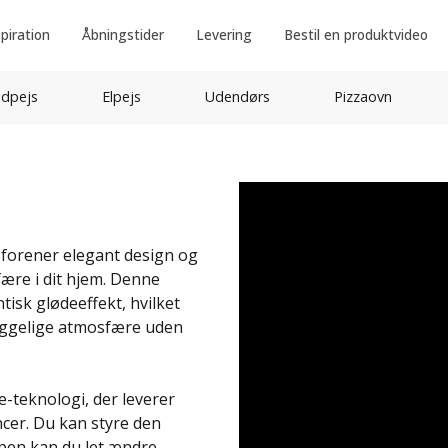
spiration
Åbningstider
Levering
Bestil en produktvideo
idpejs
Elpejs
Udendørs
Pizzaovn
r forener elegant design og
ære i dit hjem. Denne
tisk glødeeffekt, hvilket
 hyggelige atmosfære uden
e-teknologi, der leverer
ncer. Du kan styre den
ppen kan du let ændre