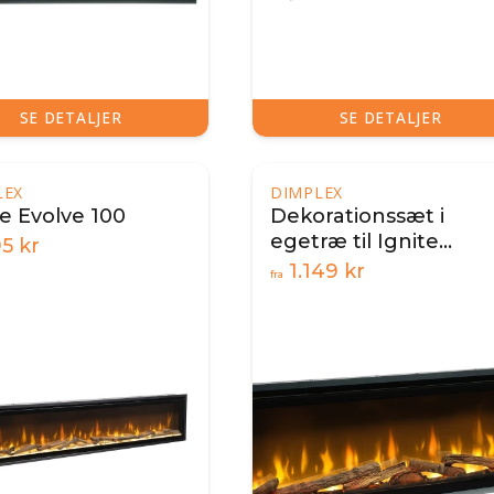
SE DETALJER
SE DETALJER
LEX
DIMPLEX
te Evolve 100
Dekorationssæt i
egetræ til Ignite
95
kr
Evolve
1.149
kr
fra