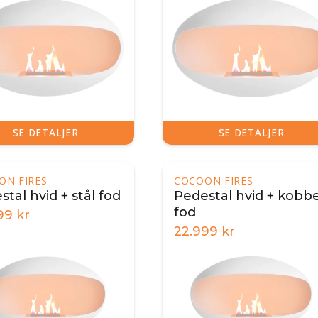
SE DETALJER
SE DETALJER
ON FIRES
COCOON FIRES
tal hvid + stål fod
Pedestal hvid + kobb
fod
99
kr
22.999
kr