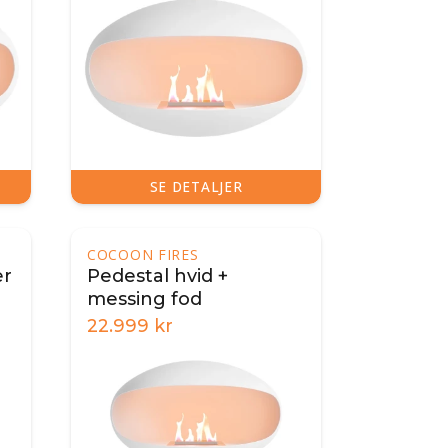
SE DETALJER
COCOON FIRES
er
Pedestal hvid +
messing fod
22.999
kr