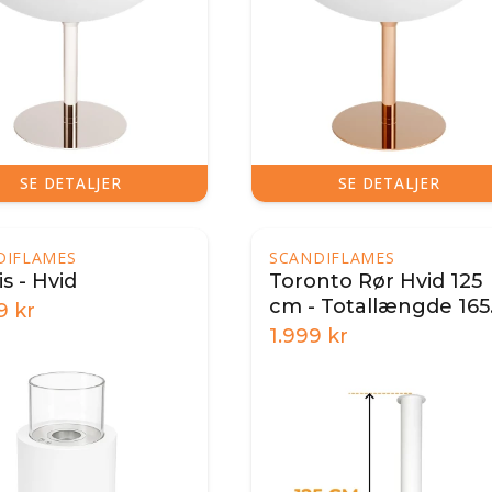
SE DETALJER
SE DETALJER
DIFLAMES
SCANDIFLAMES
s - Hvid
Toronto Rør Hvid 125
cm - Totallængde 165
9
kr
cm
1.999
kr