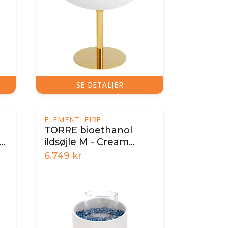
SE DETALJER
ELEMENTI FIRE
TORRE bioethanol
ildsøjle M - Cream
White
6.749
kr