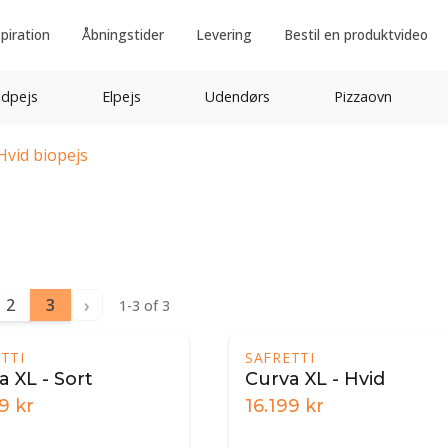
spiration
Åbningstider
Levering
Bestil en produktvideo
idpejs
Elpejs
Udendørs
Pizzaovn
Hvid biopejs
›
2
3
1-3 of 3
TTI
SAFRETTI
a XL - Sort
Curva XL - Hvid
99
kr
16.199
kr