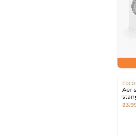
COCO
Aeri
stan
23.9