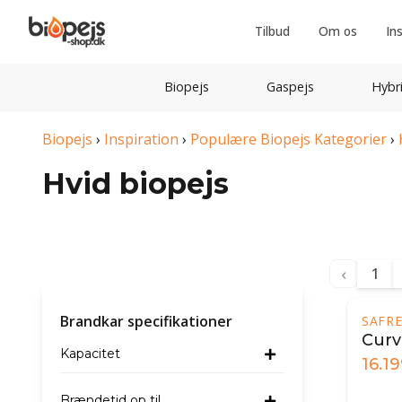
Tilbud
Om os
In
Biopejs
Gaspejs
Hybr
Biopejs
›
Inspiration
›
Populære Biopejs Kategorier
›
Hvid biopejs
‹
1
Brandkar specifikationer
SAFRE
Curv
Kapacitet
16.1
Brændetid op til