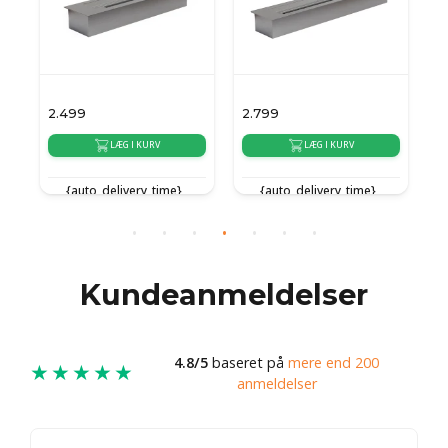
2.499
2.799
5
LÆG I KURV
LÆG I KURV
{auto_delivery_time}
{auto_delivery_time}
Kundeanmeldelser
4.8/5
baseret på
mere end 200
★★★★★
anmeldelser