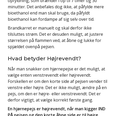
opfyldning, som brænder i op til 7 timer og 30
minutter. Det anbefales dog ikke, at påfylde mere
bioethanol end man skal bruge, da påfyldt
bioethanol kan fordampe af sig selv over tid.
Brandkarret er manuelt og skal derfor ikke
tilsluttes strøm. Det er desuden muligt, at justere
størrelsen på flammen ved, at åbne og lukke for
spjældet ovenpå pejsen.
Hvad betyder Højrevendt?
Når man snakker om hjørnepejse er det muligt, at
vælge enten venstrevendt eller højrevendt.
Forskellen er om den korte side af pejsen vender til
venstre eller højre. Det er ikke muligt, ændre på en
pejs, om den er højre- eller venstrevendt. Det er
derfor vigtigt, at vælge korrekt første gang.
En hjørnepejs er højrevendt, når man kigger IND
PÅ pejsen og den korte åbne side er til højre.