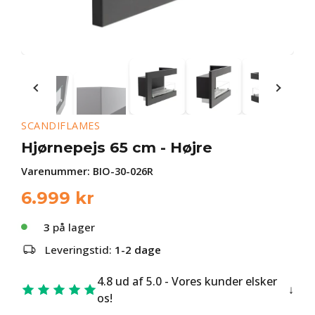
SCANDIFLAMES
Hjørnepejs 65 cm - Højre
Varenummer:
BIO-30-026R
6.999
kr
3
på lager
Leveringstid:
1-2 dage
4.8 ud af 5.0 - Vores kunder elsker
os!