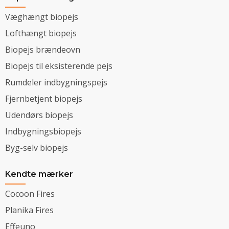
Væghængt biopejs
Lofthængt biopejs
Biopejs brændeovn
Biopejs til eksisterende pejs
Rumdeler indbygningspejs
Fjernbetjent biopejs
Udendørs biopejs
Indbygningsbiopejs
Byg-selv biopejs
Kendte mærker
Cocoon Fires
Planika Fires
Effeuno