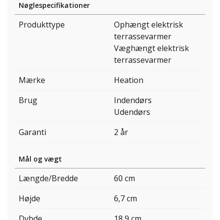
Nøglespecifikationer
Produkttype
Ophængt elektrisk
terrassevarmer
Væghængt elektrisk
terrassevarmer
Mærke
Heation
Brug
Indendørs
Udendørs
Garanti
2 år
Mål og vægt
Længde/Bredde
60 cm
Højde
6,7 cm
Dybde
18,9 cm