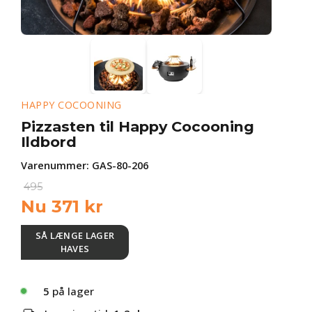
HAPPY COCOONING
Pizzasten til Happy Cocooning
Ildbord
Varenummer:
GAS-80-206
495
Nu
371
kr
SÅ LÆNGE LAGER
HAVES
5
på lager