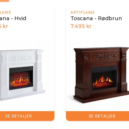
FLAME
ARTIFLAME
ana - Hvid
Toscana - Rødbrun
5
kr
7.495
kr
SE DETALJER
SE DETALJER