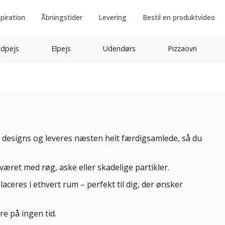
spiration
Åbningstider
Levering
Bestil en produktvideo
idpejs
Elpejs
Udendørs
Pizzaovn
og designs og leveres næsten helt færdigsamlede, så du
sværet med røg, aske eller skadelige partikler.
aceres i ethvert rum – perfekt til dig, der ønsker
e på ingen tid.