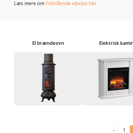
Læs mere om
Fritstående elpejse her.
El brændeovn
Elektrisk kami
‹
1