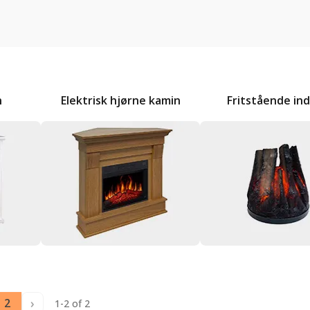
n
Elektrisk hjørne kamin
Fritstående in
›
2
1-2 of 2