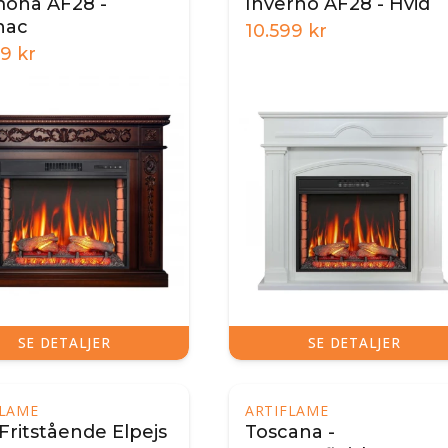
ona AF28 -
Inverno AF28 - Hvid
nac
10.599
kr
99
kr
SE DETALJER
SE DETALJER
FLAME
ARTIFLAME
 Fritstående Elpejs
Toscana -