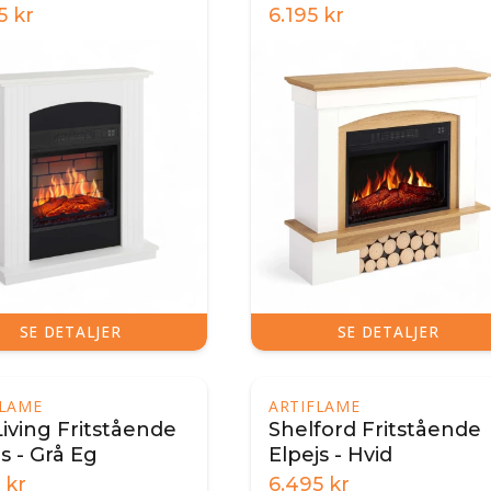
Eg
5
kr
6.195
kr
SE DETALJER
SE DETALJER
FLAME
ARTIFLAME
Living Fritstående
Shelford Fritstående
s - Grå Eg
Elpejs - Hvid
kr
6.495
kr