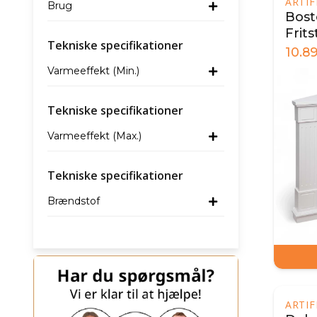
ARTI
Brug
Bost
Frit
Tekniske specifikationer
Hjør
10.8
Varmeeffekt (Min.)
Tekniske specifikationer
Varmeeffekt (Max.)
Tekniske specifikationer
Brændstof
ARTI