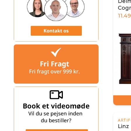
Delm
Cog
11.4
ARTI
Linz