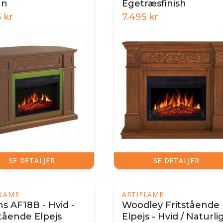
un
Egetræsfinish
5
kr
7.495
kr
SE DETALJER
SE DETALJER
FLAME
ARTIFLAME
ns AF18B - Hvid -
Woodley Fritstående
stående Elpejs
Elpejs - Hvid / Naturli