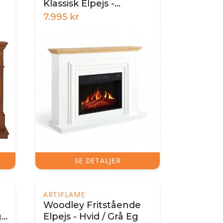
Klassisk Elpejs -
Hvid/Egetræ
7.995
kr
SE DETALJER
ARTIFLAME
Woodley Fritstående
g
Elpejs - Hvid / Grå Eg