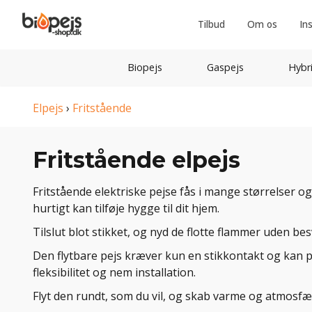
Tilbud
Om os
In
Biopejs
Gaspejs
Hybr
Elpejs
›
Fritstående
Fritstående elpejs
Fritstående elektriske pejse fås i mange størrelser 
hurtigt kan tilføje hygge til dit hjem.
Tilslut blot stikket, og nyd de flotte flammer uden be
Den flytbare pejs kræver kun en stikkontakt og kan pl
fleksibilitet og nem installation.
Flyt den rundt, som du vil, og skab varme og atmosfær