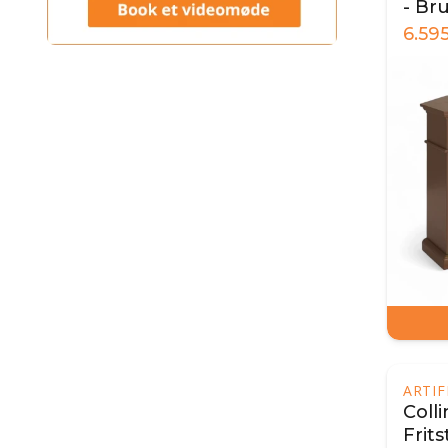
- Br
6.59
ARTI
Colli
Frit