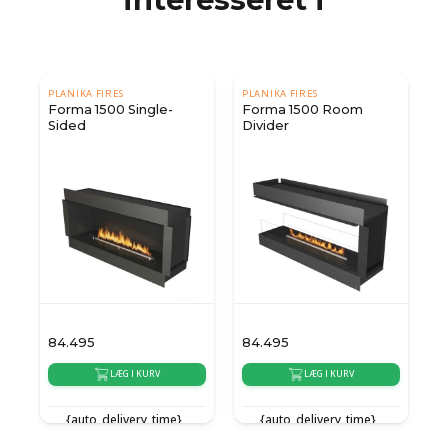
PLANIKA FIRES
PLANIKA FIRES
Forma 1500 Single-
Forma 1500 Room
Sided
Divider
84.495
84.495
9
LÆG I KURV
LÆG I KURV
{auto_delivery_time}
{auto_delivery_time}