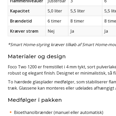
Flammeniveauer
Justerbar
3
6
Kapacitet
5,0 liter
5,5 liter
5,5 lit
Brændetid
6 timer
8 timer
8 tim
Kræver strøm
Nej
Ja
Ja
*Smart Home-styring kræver tilkøb af Smart Home-modu
Materialer og design
Foco Two 1200 er fremstillet i 4 mm tykt, sort pulverlaker
robust og elegant finish. Designet er minimalistisk, så f
To hærdede glasplader medfølger, som stabiliserer fl
træk. Glassene kan monteres eller udelades afhængigt 
Medfølger i pakken
Bioethanolbrænder (manuel eller automatisk)