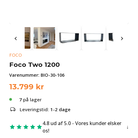
FOCO
Foco Two 1200
Varenummer:
BIO-30-106
13.799
kr
7
på lager
Leveringstid:
1-2 dage
4.8 ud af 5.0 - Vores kunder elsker
os!