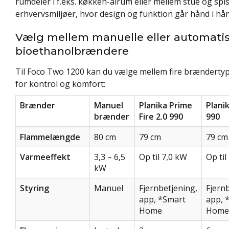
rumdeler i f.eks. køkken-alrum eller mellem stue og spise
erhvervsmiljøer, hvor design og funktion går hånd i hån
Vælg mellem manuelle eller automati
bioethanolbrændere
Til Foco Two 1200 kan du vælge mellem fire brændertyp
for kontrol og komfort:
Brænder
Manuel
Planika Prime
Plani
brænder
Fire 2.0 990
990
Flammelængde
80 cm
79 cm
79 cm
Varmeeffekt
3,3 – 6,5
Op til 7,0 kW
Op til
kW
Styring
Manuel
Fjernbetjening,
Fjern
app, *Smart
app, 
Home
Home