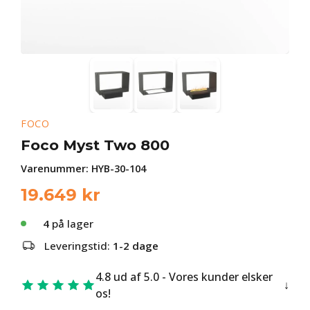
FOCO
Foco Myst Two 800
Varenummer:
HYB-30-104
19.649
kr
4
på lager
Leveringstid:
1-2 dage
4.8 ud af 5.0 - Vores kunder elsker
os!