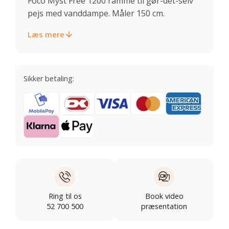
Foco Myst Free 1200 ramme til gør-det-selv
pejs med vanddampe. Måler 150 cm.
Læs mere
Sikker betaling:
Ring til os
Book video
52 700 500
præsentation