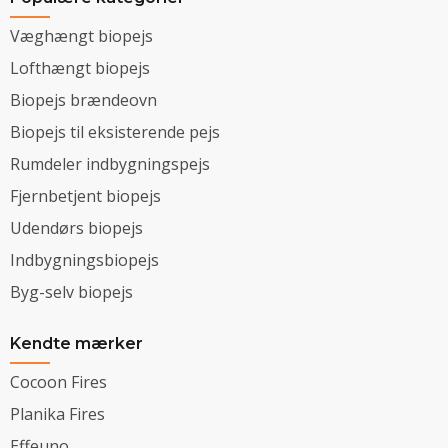
Væghængt biopejs
Lofthængt biopejs
Biopejs brændeovn
Biopejs til eksisterende pejs
Rumdeler indbygningspejs
Fjernbetjent biopejs
Udendørs biopejs
Indbygningsbiopejs
Byg-selv biopejs
Kendte mærker
Cocoon Fires
Planika Fires
Effeuno