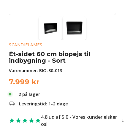
SCANDIFLAMES
Ét-sidet 60 cm biopejs til
indbygning - Sort
Varenummer:
BIO-30-013
7.999
kr
2
på lager
Leveringstid:
1-2 dage
4.8 ud af 5.0 - Vores kunder elsker
os!