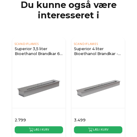
Du kunne også være
interesseret i
SCANDIFLAMES
SCANDIFLAMES
Superior 3,5 liter
Superior 4 liter
Bioethanol Brandkar 60
Bioethanol Brandkar -
cm
80 cm
2.799
3.499
1
LÆG I KURV
LÆG I KURV