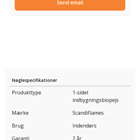
Send email
Nøglespecifikationer
Produkttype
1-sidet
indbygningsbiopejs
Mærke
ScandiFlames
Brug
Indendørs
Garanti
2 år