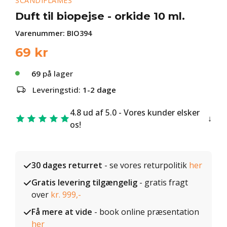
SCANDIFLAMES
Duft til biopejse - orkide 10 ml.
Varenummer:
BIO394
69
kr
69
på lager
Leveringstid:
1-2 dage
4.8 ud af 5.0 - Vores kunder elsker
os!
30 dages returret
- se vores returpolitik
her
Gratis levering tilgængelig
- gratis fragt
over
kr. 999,-
Få mere at vide
- book online præsentation
her