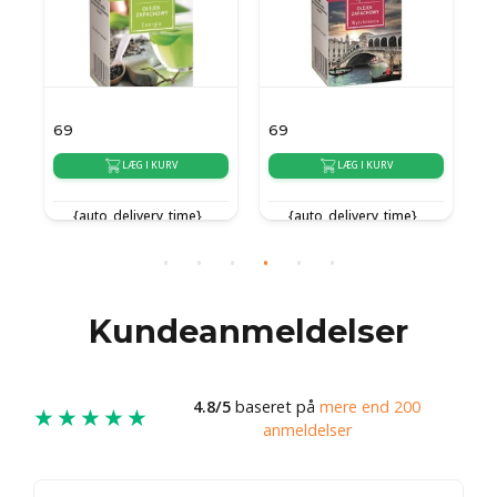
69
69
4
LÆG I KURV
LÆG I KURV
{auto_delivery_time}
{auto_delivery_time}
Kundeanmeldelser
4.8/5
baseret på
mere end 200
★★★★★
anmeldelser